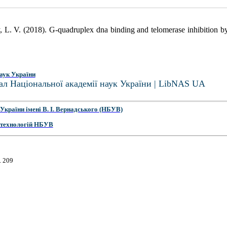
y, L. V. (2018). G-quadruplex dna binding and telomerase inhibition 
аук України
ал Національної академії наук України | LibNAS UA
України імені В. І. Вернадського (НБУВ)
 технологій НБУВ
. 209