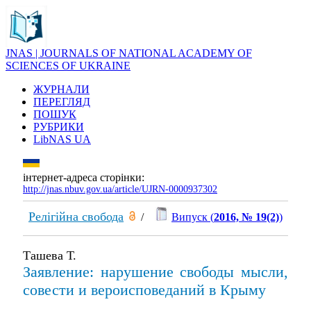
JNAS | JOURNALS OF NATIONAL ACADEMY OF
SCIENCES OF UKRAINE
ЖУРНАЛИ
ПЕРЕГЛЯД
ПОШУК
РУБРИКИ
LibNAS UA
інтернет-адреса сторінки:
http://jnas.nbuv.gov.ua/article/UJRN-0000937302
Релігійна свобода
/
Випуск (
2016, № 19(2)
)
Ташева Т.
Заявление: нарушение свободы мысли,
совести и вероисповеданий в Крыму