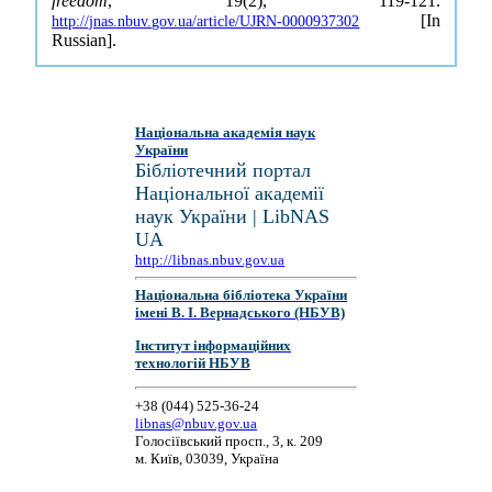
freedom
, 19(2), 119-121.
[In
http://jnas.nbuv.gov.ua/article/UJRN-0000937302
Russian].
Національна академія наук
України
Бібліотечний портал
Національної академії
наук України | LibNAS
UA
http://libnas.nbuv.gov.ua
Національна бібліотека України
імені В. І. Вернадського (НБУВ)
Інститут інформаційних
технологій НБУВ
+38 (044) 525-36-24
libnas@nbuv.gov.ua
Голосіївський просп., 3, к. 209
м. Київ, 03039, Україна