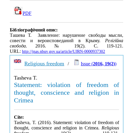
PDF
Бібліографічний опис:
Ташева Т. Заявление: нарушение свободы мысли,
совести и вероисповеданий в Крыму.
Релігійна
свобода
. 2016. № 19(2). С. 119-121.
URL:
http://jnas.nbuv.gov.ua/article/UJRN-0000937302
Religious freedom
/
Issue (
2016, 19(2)
)
Tasheva T.
Statement: violation of freedom of
thought, conscience and religion in
Crimea
Cite:
Tasheva, T. (2016). Statement: violation of freedom of
thought, conscience and religion in Crimea.
Religious