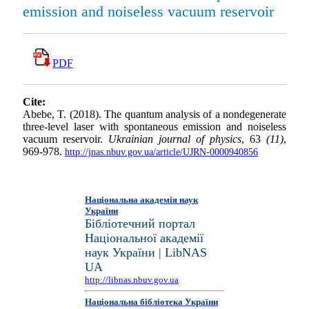
emission and noiseless vacuum reservoir
PDF
Cite:
Abebe, T. (2018). The quantum analysis of a nondegenerate
three-level laser with spontaneous emission and noiseless
vacuum reservoir.
Ukrainian journal of physics
, 63
(11)
,
969-978.
http://jnas.nbuv.gov.ua/article/UJRN-0000940856
Національна академія наук
України
Бібліотечний портал
Національної академії
наук України | LibNAS
UA
http://libnas.nbuv.gov.ua
Національна бібліотека України