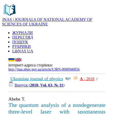
JNAS | JOURNALS OF NATIONAL ACADEMY OF
SCIENCES OF UKRAINE
ЖУРНАЛИ
ПЕРЕГЛЯД
ПОШУК
РУБРИКИ
LibNAS UA
інтернет-адреса сторінки:
http://jnas.nbuv.gov.ua/article/UJRN-0000940856
Ukrainian journal of physics
А
- 2018
/
Випуск (
2018, Vol. 63, № 11
)
Abebe T.
The quantum analysis of a nondegenerate
three-level laser with spontaneous