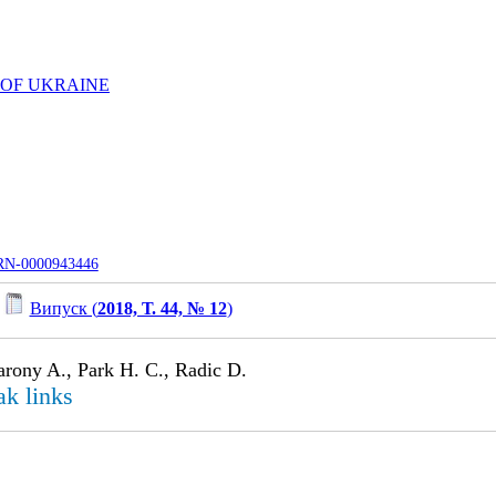
 OF UKRAINE
UJRN-0000943446
/
Випуск (
2018, Т. 44, № 12
)
rony A., Park H. C., Radic D.
ak links