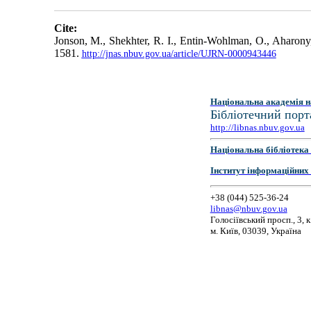
Cite:
Jonson, M., Shekhter, R. I., Entin-Wohlman, O., Aharony,
1581.
http://jnas.nbuv.gov.ua/article/UJRN-0000943446
Національна академія н
Бібліотечний порт
http://libnas.nbuv.gov.ua
Національна бібліотека 
Інститут інформаційних
+38 (044) 525-36-24
libnas@nbuv.gov.ua
Голосіївський просп., 3, к
м. Київ, 03039, Україна