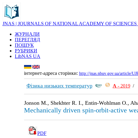
JNAS | JOURNALS OF NATIONAL ACADEMY OF SCIENCES
ЖУРНАЛИ
ПЕРЕГЛЯД
ПОШУК
РУБРИКИ
LibNAS UA
інтернет-адреса сторінки:
http://jnas.nbuv.gov.ua/article/
Фізика низьких температур
А
- 2019
Jonson M., Shekhter R. I., Entin-Wohlman O., Aha
Mechanically driven spin-orbit-active we
PDF