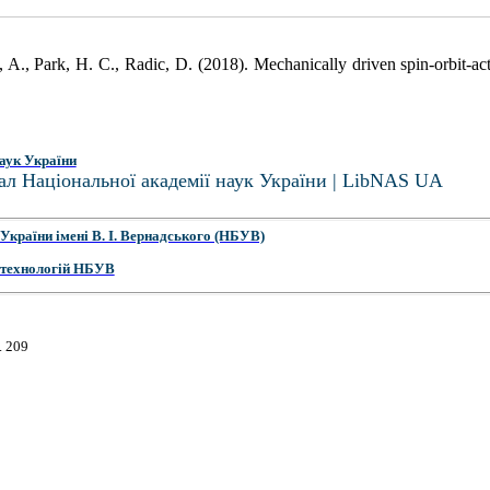
 A., Park, H. C., Radic, D. (2018). Mechanically driven spin-orbit-ac
аук України
ал Національної академії наук України | LibNAS UA
України імені В. І. Вернадського (НБУВ)
 технологій НБУВ
. 209