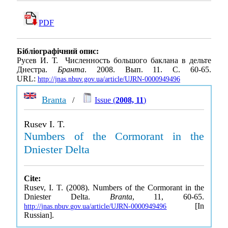
PDF
Бібліографічний опис:
Русев И. Т. Численность большого баклана в дельте
Днестра.
Бранта
. 2008. Вып. 11. С. 60-65.
URL:
http://jnas.nbuv.gov.ua/article/UJRN-0000949496
Branta
/
Issue (
2008, 11
)
Rusev I. T.
Numbers of the Cormorant in the
Dniester Delta
Cite:
Rusev, I. T. (2008). Numbers of the Cormorant in the
Dniester Delta.
Branta
, 11, 60-65.
[In
http://jnas.nbuv.gov.ua/article/UJRN-0000949496
Russian].