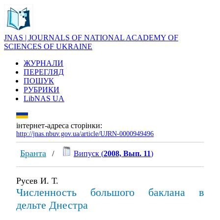
JNAS | JOURNALS OF NATIONAL ACADEMY OF
SCIENCES OF UKRAINE
ЖУРНАЛИ
ПЕРЕГЛЯД
ПОШУК
РУБРИКИ
LibNAS UA
інтернет-адреса сторінки:
http://jnas.nbuv.gov.ua/article/UJRN-0000949496
Бранта
/
Випуск (
2008, Вып. 11
)
Русев И. Т.
Численность большого баклана в
дельте Днестра