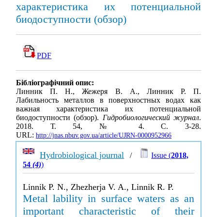
характеристика их потенциальной
биодоступности (обзор)
PDF
Бібліографічний опис:
Линник П. Н., Жежеря В. А., Линник Р. П.
Лабильность металлов в поверхностных водах как
важная характеристика их потенциальной
биодоступности (обзор).
Гидробиологический журнал
.
2018. Т. 54, № 4. С. 3-28.
URL:
http://jnas.nbuv.gov.ua/article/UJRN-0000952966
Hydrobiological journal
/
Issue (
2018,
54
(4)
)
Linnik P. N., Zhezherja V. A., Linnik R. P.
Metal lability in surface waters as an
important characteristic of their