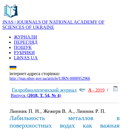
JNAS | JOURNALS OF NATIONAL ACADEMY OF
SCIENCES OF UKRAINE
ЖУРНАЛИ
ПЕРЕГЛЯД
ПОШУК
РУБРИКИ
LibNAS UA
інтернет-адреса сторінки:
http://jnas.nbuv.gov.ua/article/UJRN-0000952966
Гидробиологический журнал
А
- 2019
/
Випуск (
2018, Т. 54, № 4
)
Линник П. Н., Жежеря В. А., Линник Р. П.
Лабильность металлов в
поверхностных водах как важная