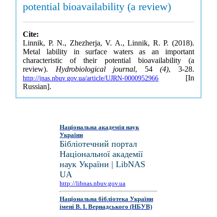
potential bioavailability (a review)
Cite:
Linnik, P. N., Zhezherja, V. A., Linnik, R. P. (2018).
Metal lability in surface waters as an important
characteristic of their potential bioavailability (a
review).
Hydrobiological journal
, 54
(4)
, 3-28.
[In
http://jnas.nbuv.gov.ua/article/UJRN-0000952966
Russian].
Національна академія наук
України
Бібліотечний портал
Національної академії
наук України | LibNAS
UA
http://libnas.nbuv.gov.ua
Національна бібліотека України
імені В. І. Вернадського (НБУВ)