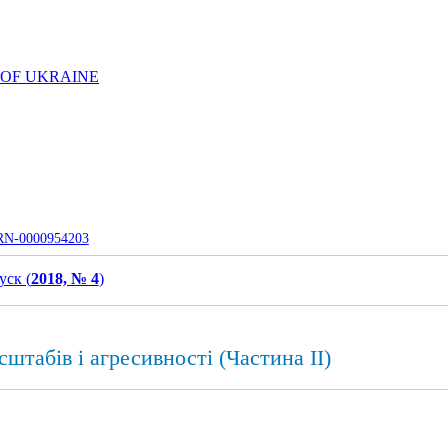
 OF UKRAINE
UJRN-0000954203
ск (
2018, № 4
)
штабів і агресивності (Частина ІІ)