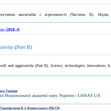
стання масштабів і агресивності (Частина ІІ).
Наука, 
sue (
2018, 4
)
vity (Part II)
th and aggressivity (Part II).
Science, technologies, innovations
, 4
аук України
ал Національної академії наук України | LibNAS UA
України імені В. І. Вернадського (НБУВ)