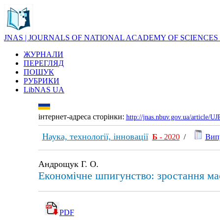
JNAS | JOURNALS OF NATIONAL ACADEMY OF SCIENCES
ЖУРНАЛИ
ПЕРЕГЛЯД
ПОШУК
РУБРИКИ
LibNAS UA
інтернет-адреса сторінки:
http://jnas.nbuv.gov.ua/article/
Наука, технології, інновації
Б
- 2020
/
Випу
Андрощук Г. О.
Економічне шпигунство: зростання мас
PDF