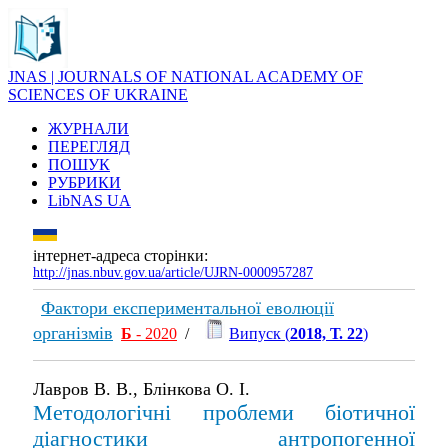
JNAS | JOURNALS OF NATIONAL ACADEMY OF
SCIENCES OF UKRAINE
ЖУРНАЛИ
ПЕРЕГЛЯД
ПОШУК
РУБРИКИ
LibNAS UA
інтернет-адреса сторінки:
http://jnas.nbuv.gov.ua/article/UJRN-0000957287
Фактори експериментальної еволюції
організмів
Б
- 2020
/
Випуск (
2018, Т. 22
)
Лавров В. В., Блінкова О. І.
Методологічні проблеми біотичної
діагностики антропогенної