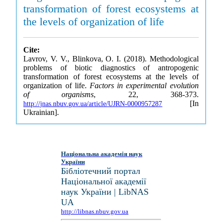
transformation of forest ecosystems at
the levels of organization of life
Cite:
Lavrov, V. V., Blinkova, O. I. (2018). Methodological
problems of biotic diagnostics of antropogenic
transformation of forest ecosystems at the levels of
organization of life.
Factors in experimental evolution
of organisms
, 22, 368-373.
[In
http://jnas.nbuv.gov.ua/article/UJRN-0000957287
Ukrainian].
Національна академія наук
України
Бібліотечний портал
Національної академії
наук України | LibNAS
UA
http://libnas.nbuv.gov.ua