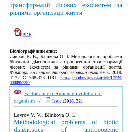
трансформації лісових екосистем за
рівнями організації життя
PDF
Бібліографічний опис:
Лавров В. В., Блінкова О. І. Методологічні проблеми
біотичної діагностики антропогенної трансформації
лісових екосистем за рівнями організації життя.
Фактори експериментальної еволюції організмів
. 2018.
Т. 22. С. 368-373. URL:
http://jnas.nbuv.gov.ua/article/UJRN-
0000957287
Factors in experimental evolution of
organisms
/
Issue (
2018, 22
)
Lavrov V. V., Blinkova O. I.
Methodological problems of biotic
diagnostics of antropogenic