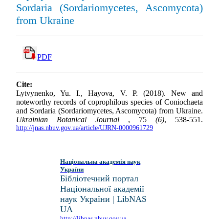
Sordaria (Sordariomycetes, Ascomycota)
from Ukraine
PDF
Cite:
Lytvynenko, Yu. I., Hayova, V. P. (2018). New and
noteworthy records of coprophilous species of Coniochaeta
and Sordaria (Sordariomycetes, Ascomycota) from Ukraine.
Ukrainian Botanical Journal
, 75
(6)
, 538-551.
http://jnas.nbuv.gov.ua/article/UJRN-0000961729
Національна академія наук
України
Бібліотечний портал
Національної академії
наук України | LibNAS
UA
http://libnas.nbuv.gov.ua