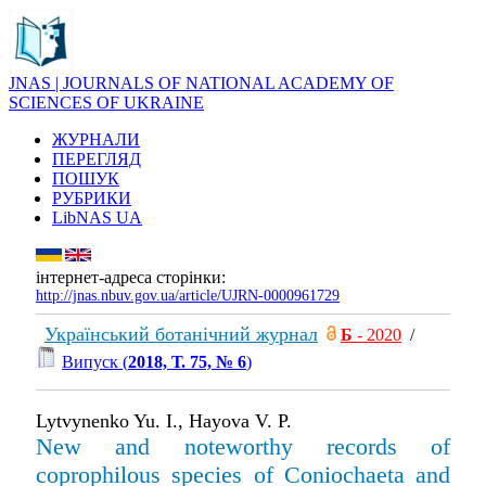
JNAS | JOURNALS OF NATIONAL ACADEMY OF
SCIENCES OF UKRAINE
ЖУРНАЛИ
ПЕРЕГЛЯД
ПОШУК
РУБРИКИ
LibNAS UA
інтернет-адреса сторінки:
http://jnas.nbuv.gov.ua/article/UJRN-0000961729
Український ботанічний журнал
Б
- 2020
/
Випуск (
2018, Т. 75, № 6
)
Lytvynenko Yu. I., Hayova V. P.
New and noteworthy records of
coprophilous species of Coniochaeta and