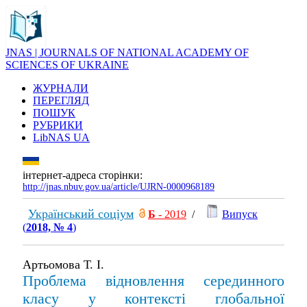
JNAS | JOURNALS OF NATIONAL ACADEMY OF
SCIENCES OF UKRAINE
ЖУРНАЛИ
ПЕРЕГЛЯД
ПОШУК
РУБРИКИ
LibNAS UA
інтернет-адреса сторінки:
http://jnas.nbuv.gov.ua/article/UJRN-0000968189
Український соціум
Б
- 2019
/
Випуск
(
2018, № 4
)
Артьомова Т. І.
Проблема відновлення серединного
класу у контексті глобальної