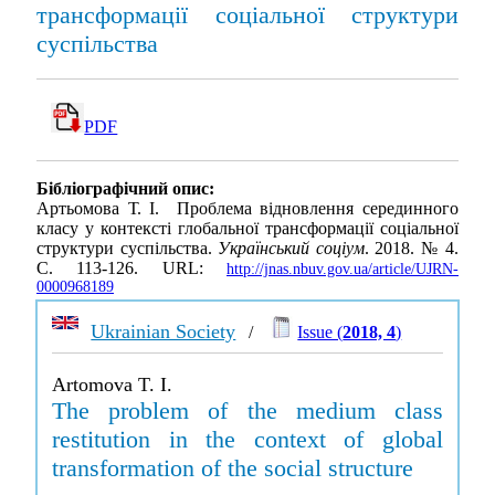
трансформації соціальної структури
суспільства
PDF
Бібліографічний опис:
Артьомова Т. І. Проблема відновлення серединного
класу у контексті глобальної трансформації соціальної
структури суспільства.
Український соціум
. 2018. № 4.
С. 113-126. URL:
http://jnas.nbuv.gov.ua/article/UJRN-
0000968189
Ukrainian Society
/
Issue (
2018, 4
)
Artomova T. I.
The problem of the medium class
restitution in the context of global
transformation of the social structure