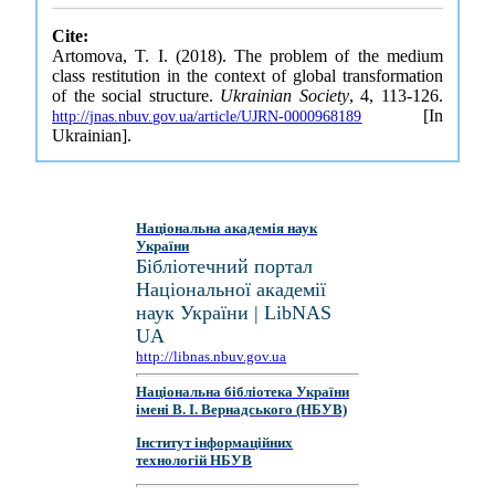
Cite:
Artomova, T. I. (2018). The problem of the medium
class restitution in the context of global transformation
of the social structure.
Ukrainian Society
, 4, 113-126.
[In
http://jnas.nbuv.gov.ua/article/UJRN-0000968189
Ukrainian].
Національна академія наук
України
Бібліотечний портал
Національної академії
наук України | LibNAS
UA
http://libnas.nbuv.gov.ua
Національна бібліотека України
імені В. І. Вернадського (НБУВ)
Інститут інформаційних
технологій НБУВ