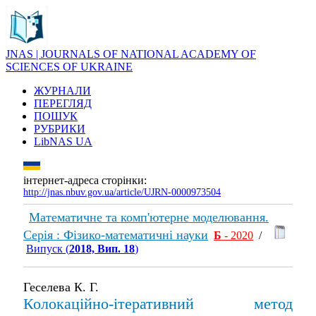
JNAS | JOURNALS OF NATIONAL ACADEMY OF
SCIENCES OF UKRAINE
ЖУРНАЛИ
ПЕРЕГЛЯД
ПОШУК
РУБРИКИ
LibNAS UA
інтернет-адреса сторінки:
http://jnas.nbuv.gov.ua/article/UJRN-0000973504
Математичне та комп'ютерне моделювання.
Серія : Фізико-математичні науки
Б
- 2020
/
Випуск (
2018, Вип. 18
)
Геселева К. Г.
Колокаційно-ітеративний метод