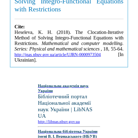
Solving Integro-Functional Equations
with Restrictions
Cite:
Heseleva, K. H. (2018). The Clocation-Iterative
Method of Solving Integro-Functional Equations with
Restrictions.
Mathematical and computer modelling.
Series: Physical and mathematical sciences
, 18, 55-64.
[In
http://jnas.nbuv.gov.ua/article/UJRN-0000973504
Ukrainian].
Національна академія наук
України
Бібліотечний портал
Національної академії
наук України | LibNAS
UA
http://libnas.nbuv.gov.ua
Національна бібліотека України
імені В. І. Вернадського (НБУВ)