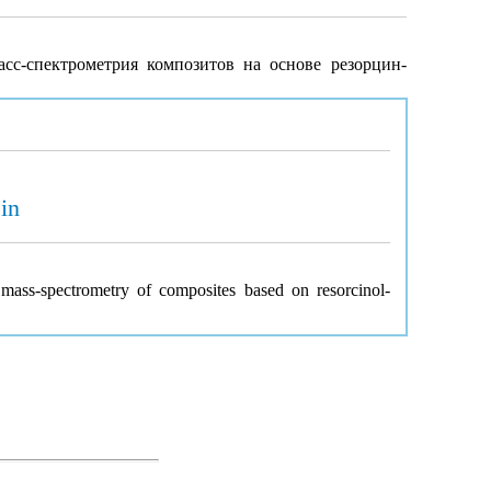
сс-спектрометрия композитов на основе резорцин-
in
ass-spectrometry of composites based on resorcinol-