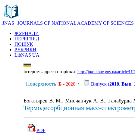
JNAS | JOURNALS OF NATIONAL ACADEMY OF SCIENCES
ЖУРНАЛИ
ПЕРЕГЛЯД
ПОШУК
РУБРИКИ
LibNAS UA
інтернет-адреса сторінки:
http://jnas.nbuv.gov.ua/article/
Поверхность
Б
- 2020
/
Випуск (
2018, Вып. 
Богатырев В. М., Мисчанчук А. В., Галабурда 
Термодесорбционная масс-спектромет
PDF