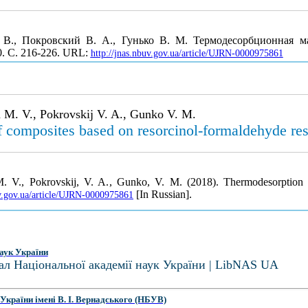
 В., Покровский В. А., Гунько В. М. Термодесорбционная ма
0. С. 216-226. URL:
http://jnas.nbuv.gov.ua/article/UJRN-0000975861
 M. V., Pokrovskij V. A., Gunko V. M.
 composites based on resorcinol-formaldehyde res
. V., Pokrovskij, V. A., Gunko, V. M. (2018). Thermodesorption m
[In Russian].
uv.gov.ua/article/UJRN-0000975861
аук України
ал Національної академії наук України | LibNAS UA
України імені В. І. Вернадського (НБУВ)