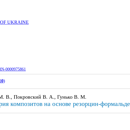
 OF UKRAINE
UJRN-0000975861
10
)
М. В., Покровский В. А., Гунько В. М.
рия композитов на основе резорцин-формальд