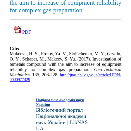
the aim to increase of equipment reliability
for complex gas preparation
PDF
Cite:
Makeeva, H. S., Frolov, Ya. V., Stolbchenko, M. Y., Grydin,
O. Y., Schaper, M., Makeev, S. Yu. (2017). Investigation of
bimetals compound with the aim to increase of equipment
reliability for complex gas preparation.
Geo-Technical
Mechanics
, 135, 208-228.
http://jnas.nbuv.gov.ua/article/UJRN-
0000977429
Національна академія наук
України
Бібліотечний портал
Національної академії
наук України | LibNAS
UA