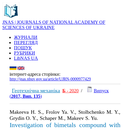
JNAS | JOURNALS OF NATIONAL ACADEMY OF
SCIENCES OF UKRAINE
ЖУРНАЛИ
ПЕРЕГЛЯД
ПОШУК
РУБРИКИ
LibNAS UA
інтернет-адреса сторінки:
http://jnas.nbuv.gov.ua/article/UJRN-0000977429
Геотехнічна механіка
Б
- 2020
/
Випуск
(
2017, Вип. 135
)
Makeeva H. S., Frolov Ya. V., Stolbchenko M. Y.,
Grydin O. Y., Schaper M., Makeev S. Yu.
Investigation of bimetals compound with