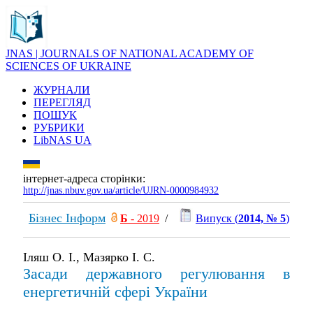
JNAS | JOURNALS OF NATIONAL ACADEMY OF
SCIENCES OF UKRAINE
ЖУРНАЛИ
ПЕРЕГЛЯД
ПОШУК
РУБРИКИ
LibNAS UA
інтернет-адреса сторінки:
http://jnas.nbuv.gov.ua/article/UJRN-0000984932
Бізнес Інформ
Б
- 2019
/
Випуск (
2014, № 5
)
Іляш О. І., Мазярко І. С.
Засади державного регулювання в
енергетичній сфері України