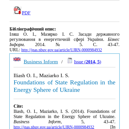
PDF
Бібліографічний опис:
Іляш О. І., Мазярко І. С. Засади державного
регулювання в енергетичній сфері України.
Бізнес
Інформ
. 2014. № 5. С. 43-47.
URL:
http://jnas.nbuv.gov.ua/article/UJRN-0000984932
Business Inform
/
Issue (
2014, 5
)
Iliash O. I., Maziarko I. S.
Foundations of State Regulation in the
Energy Sphere of Ukraine
Cite:
Iliash, O. I., Maziarko, I. S. (2014). Foundations of
State Regulation in the Energy Sphere of Ukraine.
Business Inform
, 5, 43-47.
[In
http://jnas.nbuv.gov.ua/article/UJRN-0000984932