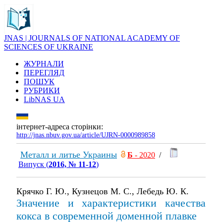
JNAS | JOURNALS OF NATIONAL ACADEMY OF
SCIENCES OF UKRAINE
ЖУРНАЛИ
ПЕРЕГЛЯД
ПОШУК
РУБРИКИ
LibNAS UA
інтернет-адреса сторінки:
http://jnas.nbuv.gov.ua/article/UJRN-0000989858
Металл и литье Украины
Б
- 2020
/
Випуск (
2016, № 11-12
)
Крячко Г. Ю., Кузнецов М. С., Лебедь Ю. К.
Значение и характеристики качества
кокса в современной доменной плавке