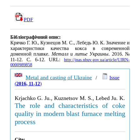
PDF
Бібліографічний опис:
Крячко Г. Ю., Кузнецов М. С., Лебедь Ю. К. Значение и
характеристики качества кокса в современной
доменной плавке.
Металл и литье Украины
. 2016. №
11-12. С. 6-12. URL:
http://jnas.nbuv.gov.ua/article/UJRN-
0000989858
Metal and casting of Ukraine
/
Issue
(
2016, 11-12
)
Krjachko G. Ju., Kuznetsov M. S., Lebed Ju. K.
The role and characteristics of coke
quality in modern blast furnace melting
process
Cite: