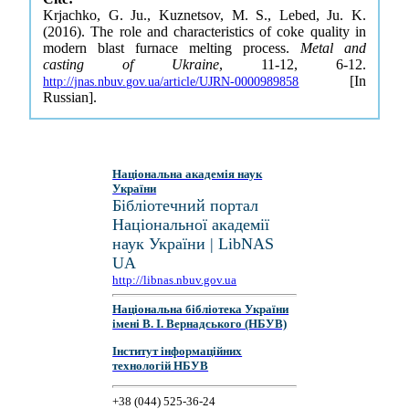
Krjachko, G. Ju., Kuznetsov, M. S., Lebed, Ju. K.
(2016). The role and characteristics of coke quality in
modern blast furnace melting process.
Metal and
casting of Ukraine
, 11-12, 6-12.
[In
http://jnas.nbuv.gov.ua/article/UJRN-0000989858
Russian].
Національна академія наук
України
Бібліотечний портал
Національної академії
наук України | LibNAS
UA
http://libnas.nbuv.gov.ua
Національна бібліотека України
імені В. І. Вернадського (НБУВ)
Інститут інформаційних
технологій НБУВ
+38 (044) 525-36-24