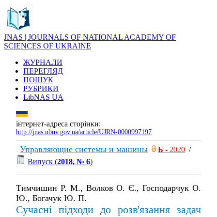
JNAS | JOURNALS OF NATIONAL ACADEMY OF
SCIENCES OF UKRAINE
ЖУРНАЛИ
ПЕРЕГЛЯД
ПОШУК
РУБРИКИ
LibNAS UA
інтернет-адреса сторінки:
http://jnas.nbuv.gov.ua/article/UJRN-0000997197
Управляющие системы и машины
Б
- 2020
/
Випуск (
2018, № 6
)
Тимчишин Р. М., Волков О. Є., Господарчук О.
Ю., Богачук Ю. П.
Сучасні підходи до розв'язання задач