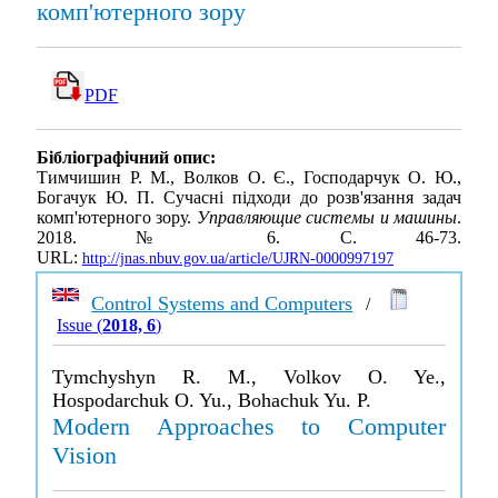
комп'ютерного зору
PDF
Бібліографічний опис:
Тимчишин Р. М., Волков О. Є., Господарчук О. Ю.,
Богачук Ю. П. Сучасні підходи до розв'язання задач
комп'ютерного зору.
Управляющие системы и машины
.
2018. № 6. С. 46-73.
URL:
http://jnas.nbuv.gov.ua/article/UJRN-0000997197
Control Systems and Computers
/
Issue (
2018, 6
)
Tymchyshyn R. M., Volkov O. Ye.,
Hospodarchuk O. Yu., Bohachuk Yu. P.
Modern Approaches to Computer
Vision