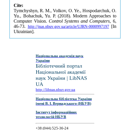
Cite:
Tymchyshyn, R. M., Volkov, O. Ye., Hospodarchuk, O.
Yu., Bohachuk, Yu. P. (2018). Modern Approaches to
Computer Vision.
Control Systems and Computers
, 6,
46-73.
[In
http://jnas.nbuv.gov.ua/article/UJRN-0000997197
Ukrainian].
Національна академія наук
України
Бібліотечний портал
Національної академії
наук України | LibNAS
UA
http://libnas.nbuv.gov.ua
Національна бібліотека України
імені В. І. Вернадського (НБУВ)
Інститут інформаційних
технологій НБУВ
+38 (044) 525-36-24