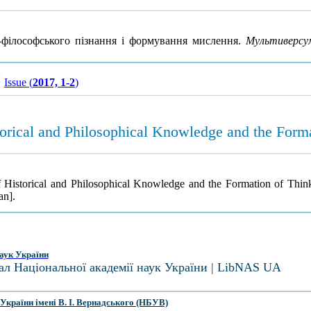
ко-філософського пізнання і формування мислення.
Мультиверсу
Issue (
2017, 1-2
)
storical and Philosophical Knowledge and the Form
 of Historical and Philosophical Knowledge and the Formation of Thi
an].
аук України
ал Національної академії наук України | LibNAS UA
України імені В. І. Вернадського (НБУВ)