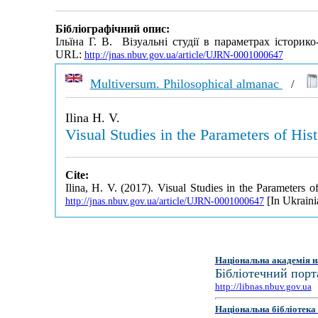
Бібліографічний опис:
Ільїна Г. В. Візуальні студії в параметрах істори
URL:
http://jnas.nbuv.gov.ua/article/UJRN-0001000647
Multiversum. Philosophical almanac
/
Ilina H. V.
Visual Studies in the Parameters of Hi
Cite:
Ilina, H. V. (2017). Visual Studies in the Parameters
[In Ukraini
http://jnas.nbuv.gov.ua/article/UJRN-0001000647
Національна академія н
Бібліотечний порт
http://libnas.nbuv.gov.ua
Національна бібліотека 