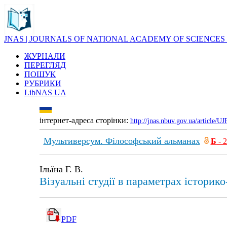
JNAS | JOURNALS OF NATIONAL ACADEMY OF SCIENCES
ЖУРНАЛИ
ПЕРЕГЛЯД
ПОШУК
РУБРИКИ
LibNAS UA
інтернет-адреса сторінки:
http://jnas.nbuv.gov.ua/article/
Мультиверсум. Філософський альманах
Б
- 
Ільїна Г. В.
Візуальні студії в параметрах історик
PDF