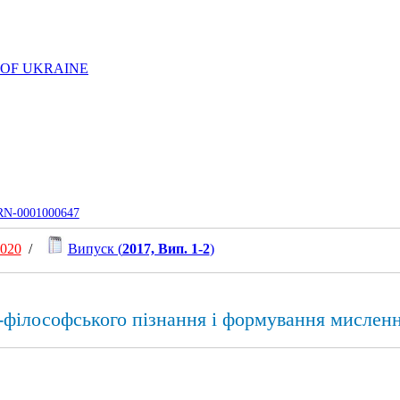
 OF UKRAINE
UJRN-0001000647
2020
/
Випуск (
2017, Вип. 1-2
)
о-філософського пізнання і формування мислен