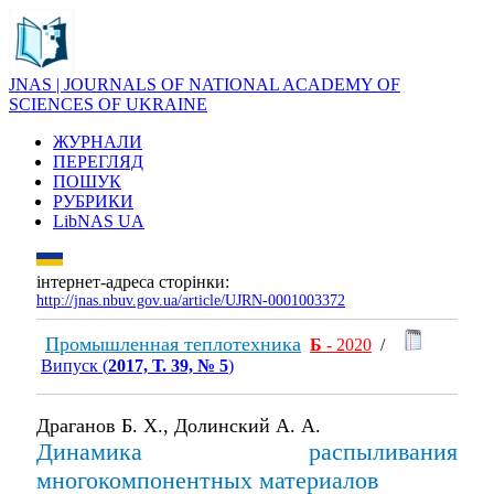
JNAS | JOURNALS OF NATIONAL ACADEMY OF
SCIENCES OF UKRAINE
ЖУРНАЛИ
ПЕРЕГЛЯД
ПОШУК
РУБРИКИ
LibNAS UA
інтернет-адреса сторінки:
http://jnas.nbuv.gov.ua/article/UJRN-0001003372
Промышленная теплотехника
Б
- 2020
/
Випуск (
2017, Т. 39, № 5
)
Драганов Б. Х., Долинский А. А.
Динамика распыливания
многокомпонентных материалов