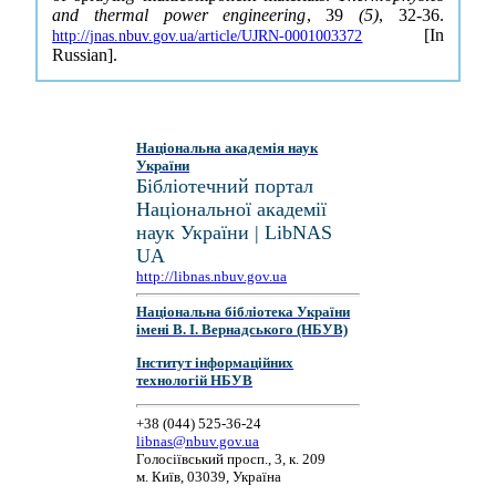
and thermal power engineering
, 39
(5)
, 32-36.
[In
http://jnas.nbuv.gov.ua/article/UJRN-0001003372
Russian].
Національна академія наук
України
Бібліотечний портал
Національної академії
наук України | LibNAS
UA
http://libnas.nbuv.gov.ua
Національна бібліотека України
імені В. І. Вернадського (НБУВ)
Інститут інформаційних
технологій НБУВ
+38 (044) 525-36-24
libnas@nbuv.gov.ua
Голосіївський просп., 3, к. 209
м. Київ, 03039, Україна