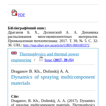
PDF
Бібліографічний опис:
Драганов Б. Х., Долинский А. А. Динамика
распыливания многокомпонентных материалов.
Промышленная теплотехника
. 2017. Т. 39, № 5. С. 32-
36. URL:
http://jnas.nbuv.gov.ua/article/UJRN-0001003372
Thermophysics and thermal power
engineering
/
Issue (
2017, 39
(5)
)
Draganov B. Kh., Dolinskij A. A.
Dynamics of spraying multicomponent
materials
Cite:
Draganov, B. Kh., Dolinskij, A. A. (2017). Dynamics
of spraying multicomponent materials.
Thermophysics