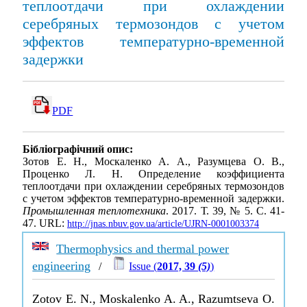
теплоотдачи при охлаждении
серебряных термозондов с учетом
эффектов температурно-временной
задержки
PDF
Бібліографічний опис:
Зотов Е. Н., Москаленко А. А., Разумцева О. В.,
Проценко Л. Н. Определение коэффициента
теплоотдачи при охлаждении серебряных термозондов
с учетом эффектов температурно-временной задержки.
Промышленная теплотехника
. 2017. Т. 39, № 5. С. 41-
47. URL:
http://jnas.nbuv.gov.ua/article/UJRN-0001003374
Thermophysics and thermal power
engineering
/
Issue (
2017, 39
(5)
)
Zotov E. N., Moskalenko A. A., Razumtseva O.