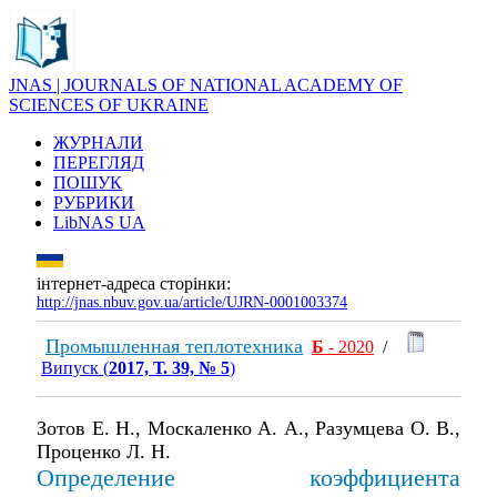
JNAS | JOURNALS OF NATIONAL ACADEMY OF
SCIENCES OF UKRAINE
ЖУРНАЛИ
ПЕРЕГЛЯД
ПОШУК
РУБРИКИ
LibNAS UA
інтернет-адреса сторінки:
http://jnas.nbuv.gov.ua/article/UJRN-0001003374
Промышленная теплотехника
Б
- 2020
/
Випуск (
2017, Т. 39, № 5
)
Зотов Е. Н., Москаленко А. А., Разумцева О. В.,
Проценко Л. Н.
Определение коэффициента