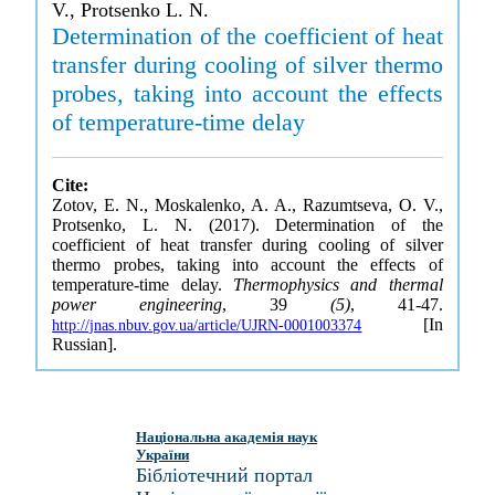
V., Protsenko L. N.
Determination of the coefficient of heat
transfer during cooling of silver thermo
probes, taking into account the effects
of temperature-time delay
Cite:
Zotov, E. N., Moskalenko, A. A., Razumtseva, O. V.,
Protsenko, L. N. (2017). Determination of the
coefficient of heat transfer during cooling of silver
thermo probes, taking into account the effects of
temperature-time delay.
Thermophysics and thermal
power engineering
, 39
(5)
, 41-47.
[In
http://jnas.nbuv.gov.ua/article/UJRN-0001003374
Russian].
Національна академія наук
України
Бібліотечний портал