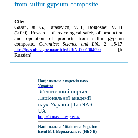
from sulfur gypsum composite
Cite:
Gasan, Ju. G., Tarasevich, V. I., Dolgoshej, V. B.
(2019). Research of toxicological safety of production
and operation of products from sulfur gypsum
composite.
Ceramics: Science and Life
, 2, 15-17.
[In
http://jnas.nbuv.gov.ua/article/UJRN-0001004090
Russian].
Національна академія наук
України
Бібліотечний портал
Національної академії
наук України | LibNAS
UA
http://libnas.nbuv.gov.ua
Національна бібліотека України
імені В. І. Вернадського (НБУВ)