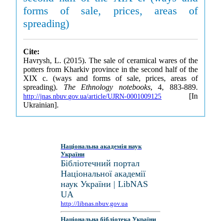
forms of sale, prices, areas of
spreading)
Cite:
Havrysh, L. (2015). The sale of ceramical wares of the
potters from Kharkiv province in the second half of the
XIX c. (ways and forms of sale, prices, areas of
spreading).
The Ethnology notebooks
, 4, 883-889.
[In
http://jnas.nbuv.gov.ua/article/UJRN-0001009125
Ukrainian].
Національна академія наук
України
Бібліотечний портал
Національної академії
наук України | LibNAS
UA
http://libnas.nbuv.gov.ua
Національна бібліотека України