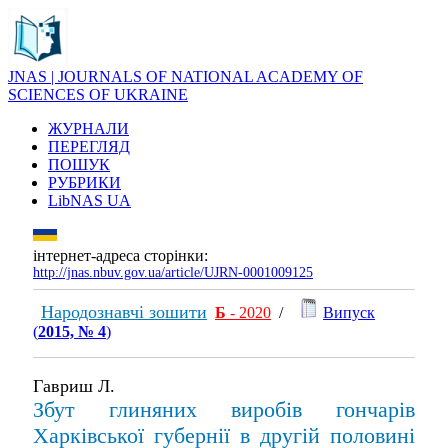
JNAS | JOURNALS OF NATIONAL ACADEMY OF
SCIENCES OF UKRAINE
ЖУРНАЛИ
ПЕРЕГЛЯД
ПОШУК
РУБРИКИ
LibNAS UA
інтернет-адреса сторінки:
http://jnas.nbuv.gov.ua/article/UJRN-0001009125
Народознавчі зошити
Б
- 2020
/
Випуск
(
2015, № 4
)
Гавриш Л.
Збут глиняних виробів гончарів
Харківської губернії в другій половині