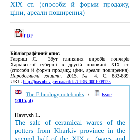
ХІХ ст. (способи й форми продажу,
ціни, ареали поширення)
PDF
Бібліографічний опис:
Гавриш Л. Збут глиняних виробів гончарів
Харківської губернії в другій половині ХІХ ст.
(способи й форми продажу, ціни, ареали поширення).
Народознавчі зошити
. 2015. № 4. С. 883-889.
URL:
http://jnas.nbuv.gov.ua/article/UJRN-0001009125
The Ethnology notebooks
/
Issue
(
2015, 4
)
Havrysh L.
The sale of ceramical wares of the
potters from Kharkiv province in the
second half of the XIX c. (ways and