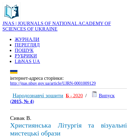
JNAS | JOURNALS OF NATIONAL ACADEMY OF
SCIENCES OF UKRAINE
ЖУРНАЛИ
ПЕРЕГЛЯД
ПОШУК
РУБРИКИ
LibNAS UA
інтернет-адреса сторінки:
http://jnas.nbuv.gov.ua/article/UJRN-0001009129
Народознавчі зошити
Б
- 2020
/
Випуск
(
2015, № 4
)
Сивак В.
Християнська Літургія та візуальні
мистецькі образи