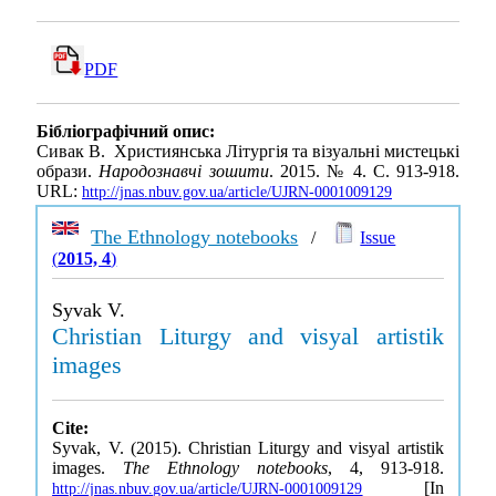
PDF
Бібліографічний опис:
Сивак В. Християнська Літургія та візуальні мистецькі
образи.
Народознавчі зошити
. 2015. № 4. С. 913-918.
URL:
http://jnas.nbuv.gov.ua/article/UJRN-0001009129
The Ethnology notebooks
/
Issue
(
2015, 4
)
Syvak V.
Christian Liturgy and visyal artistik
images
Cite:
Syvak, V. (2015). Christian Liturgy and visyal artistik
images.
The Ethnology notebooks
, 4, 913-918.
[In
http://jnas.nbuv.gov.ua/article/UJRN-0001009129