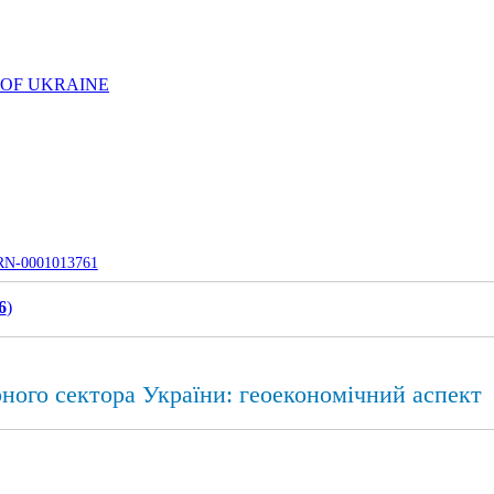
 OF UKRAINE
UJRN-0001013761
6
)
рного сектора України: геоекономічний аспект