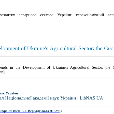
итку аграрного сектора України: геоекономічний ас
lopment of Ukraine's Agricultural Sector: the G
nds in the Development of Ukraine's Agricultural Sector: the
an].
аук України
ал Національної академії наук України | LibNAS UA
України імені В. І. Вернадського (НБУВ)