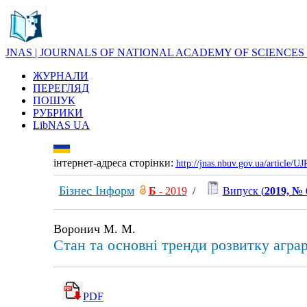
JNAS | JOURNALS OF NATIONAL ACADEMY OF SCIENCES
ЖУРНАЛИ
ПЕРЕГЛЯД
ПОШУК
РУБРИКИ
LibNAS UA
інтернет-адреса сторінки:
http://jnas.nbuv.gov.ua/article/
Бізнес Інформ
Б
- 2019
/
Випуск (
2019, № 
Воронич М. М.
Стан та основні тренди розвитку агра
PDF