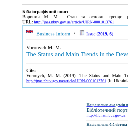
Бібліографічний опис:
Воронич М. М. Стан та основні тренди розв
URL:
http://jnas.nbuv.gov.ua/article/UJRN-0001013761
Business Inform
/
Issue (
2019, 6
)
Voronych M. M.
The Status and Main Trends in the Deve
Cite:
Voronych, M. M. (2019). The Status and Main Tre
[In Ukraini
http://jnas.nbuv.gov.ua/article/UJRN-0001013761
Національна академія н
Бібліотечний порт
http://libnas.nbuv.gov.ua
Національна бібліотека 