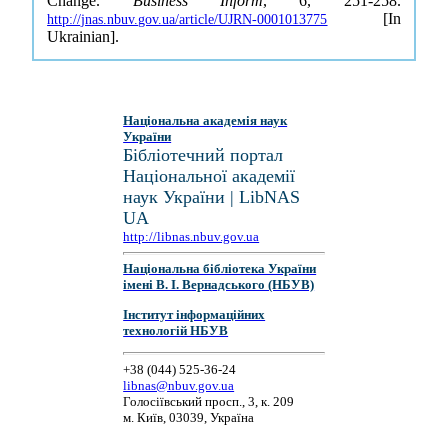
Change.
Business Inform
, 6, 251-258.
[In
http://jnas.nbuv.gov.ua/article/UJRN-0001013775
Ukrainian].
Національна академія наук
України
Бібліотечний портал
Національної академії
наук України | LibNAS
UA
http://libnas.nbuv.gov.ua
Національна бібліотека України
імені В. І. Вернадського (НБУВ)
Інститут інформаційних
технологій НБУВ
+38 (044) 525-36-24
libnas@nbuv.gov.ua
Голосіївський просп., 3, к. 209
м. Київ, 03039, Україна