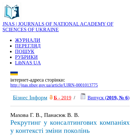
JNAS | JOURNALS OF NATIONAL ACADEMY OF
SCIENCES OF UKRAINE
ЖУРНАЛИ
ПЕРЕГЛЯД
ПОШУК
РУБРИКИ
LibNAS UA
інтернет-адреса сторінки:
http://jnas.nbuv.gov.ua/article/UJRN-0001013775
Бізнес Інформ
Б
- 2019
/
Випуск (
2019, № 6
)
Махова Г. В., Панасюк В. В.
Рекрутинг у консалтингових компаніях
у контексті зміни поколінь