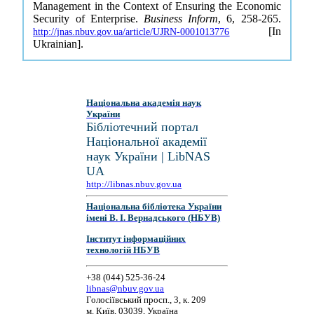
Management in the Context of Ensuring the Economic
Security of Enterprise.
Business Inform
, 6, 258-265.
[In
http://jnas.nbuv.gov.ua/article/UJRN-0001013776
Ukrainian].
Національна академія наук
України
Бібліотечний портал
Національної академії
наук України | LibNAS
UA
http://libnas.nbuv.gov.ua
Національна бібліотека України
імені В. І. Вернадського (НБУВ)
Інститут інформаційних
технологій НБУВ
+38 (044) 525-36-24
libnas@nbuv.gov.ua
Голосіївський просп., 3, к. 209
м. Київ, 03039, Україна