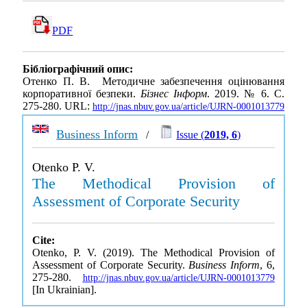
PDF
Бібліографічний опис:
Отенко П. В. Методичне забезпечення оцінювання
корпоративної безпеки.
Бізнес Інформ
. 2019. № 6. С.
275-280. URL:
http://jnas.nbuv.gov.ua/article/UJRN-0001013779
Business Inform
/
Issue (
2019, 6
)
Otenko P. V.
The Methodical Provision of
Assessment of Corporate Security
Cite:
Otenko, P. V. (2019). The Methodical Provision of
Assessment of Corporate Security.
Business Inform
, 6,
275-280.
http://jnas.nbuv.gov.ua/article/UJRN-0001013779
[In Ukrainian].