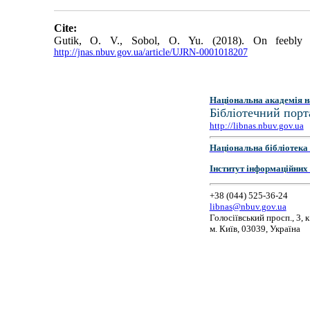
Cite:
Gutik, O. V., Sobol, O. Yu. (2018). On feebly c
http://jnas.nbuv.gov.ua/article/UJRN-0001018207
Національна академія н
Бібліотечний порт
http://libnas.nbuv.gov.ua
Національна бібліотека 
Інститут інформаційних
+38 (044) 525-36-24
libnas@nbuv.gov.ua
Голосіївський просп., 3, к
м. Київ, 03039, Україна