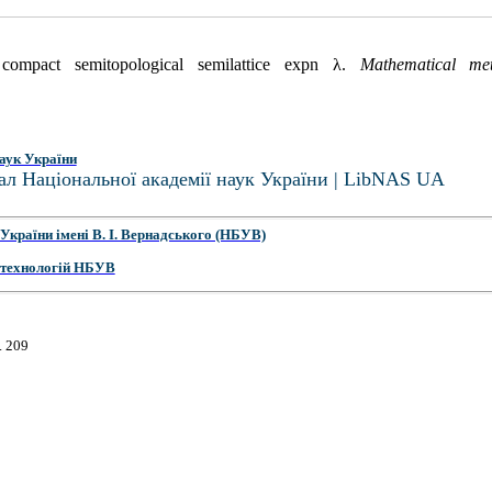
ompact semitopological semilattice expn λ.
Mathematical me
аук України
ал Національної академії наук України | LibNAS UA
України імені В. І. Вернадського (НБУВ)
 технологій НБУВ
. 209