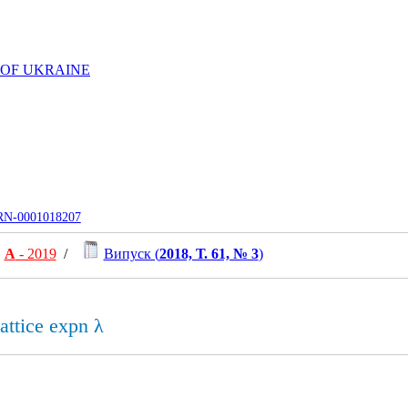
 OF UKRAINE
UJRN-0001018207
А
- 2019
/
Випуск (
2018, Т. 61, № 3
)
attice expn λ