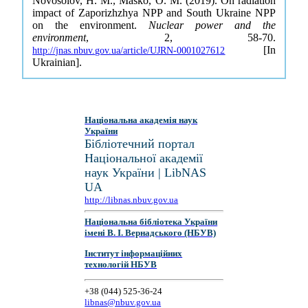
Novosolov, H. M., Masko, O. M. (2019). On radiation
impact of Zaporizhzhya NPP and South Ukraine NPP
on the environment.
Nuclear power and the
environment
, 2, 58-70.
[In
http://jnas.nbuv.gov.ua/article/UJRN-0001027612
Ukrainian].
Національна академія наук
України
Бібліотечний портал
Національної академії
наук України | LibNAS
UA
http://libnas.nbuv.gov.ua
Національна бібліотека України
імені В. І. Вернадського (НБУВ)
Інститут інформаційних
технологій НБУВ
+38 (044) 525-36-24
libnas@nbuv.gov.ua