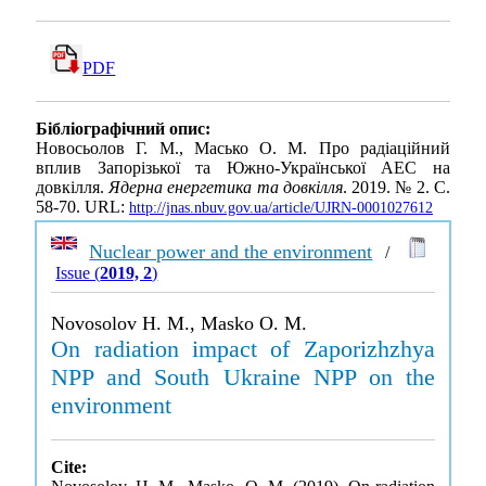
PDF
Бібліографічний опис:
Новосьолов Г. М., Масько О. М. Про радіаційний
вплив Запорізької та Южно-Української АЕС на
довкілля.
Ядерна енергетика та довкілля
. 2019. № 2. С.
58-70. URL:
http://jnas.nbuv.gov.ua/article/UJRN-0001027612
Nuclear power and the environment
/
Issue (
2019, 2
)
Novosolov H. M., Masko O. M.
On radiation impact of Zaporizhzhya
NPP and South Ukraine NPP on the
environment
Cite: