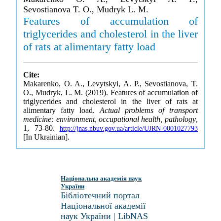
Sevostianova T. O., Mudryk L. M.
Features of accumulation of
triglycerides and cholesterol in the liver
of rats at alimentary fatty load
Cite:
Makarenko, O. A., Levytskyi, A. P., Sevostianova, T.
O., Mudryk, L. M. (2019). Features of accumulation of
triglycerides and cholesterol in the liver of rats at
alimentary fatty load.
Actual problems of transport
medicine: environment, occupational health, pathology
,
1, 73-80.
http://jnas.nbuv.gov.ua/article/UJRN-0001027793
[In Ukrainian].
Національна академія наук
України
Бібліотечний портал
Національної академії
наук України | LibNAS