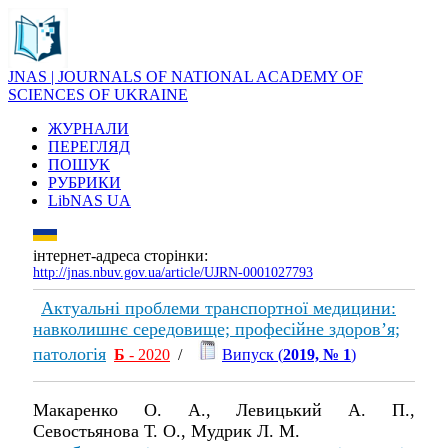
JNAS | JOURNALS OF NATIONAL ACADEMY OF
SCIENCES OF UKRAINE
ЖУРНАЛИ
ПЕРЕГЛЯД
ПОШУК
РУБРИКИ
LibNAS UA
інтернет-адреса сторінки:
http://jnas.nbuv.gov.ua/article/UJRN-0001027793
Актуальні проблеми транспортної медицини:
навколишнє середовище; професійне здоров’я;
патологія
Б
- 2020
/
Випуск (
2019, № 1
)
Макаренко О. А., Левицький А. П.,
Севостьянова Т. О., Мудрик Л. М.