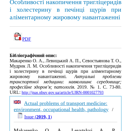
Особливості накопичення тригліцеридів
і холестерину в печінці щурів при
аліментарному жировому навантаженні
PDF
Бібліографічний опис:
Макаренко О. А., Левицький А. П., Севостьянова Т. О.,
Мудрик Л. М. Особливості накопичення тригліцеридів
і холестерину в печінці щурів при аліментарному
жировому навантаженні.
Актуальні проблеми
транспортної медицини: навколишнє середовище;
професійне здоров’я; патологія
. 2019. № 1. С. 73-80.
URL:
http://jnas.nbuv.gov.ua/article/UJRN-0001027793
Actual problems of transport medicine:
environment, occupational health, pathology
/
Issue (
2019, 1
)
Makarenko O. A., Levytskyi A. P.,