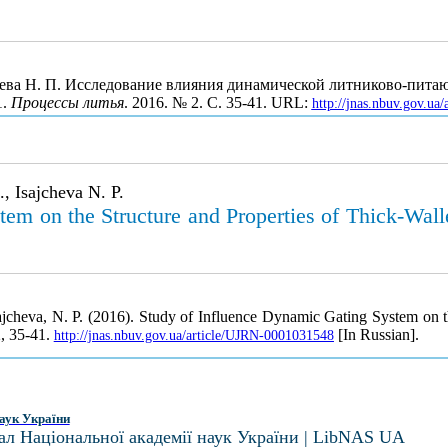
айчева Н. П. Исследование влияния динамической литниково-пита
1.
Процессы литья
. 2016. № 2. С. 35-41. URL:
http://jnas.nbuv.gov.u
, Isajcheva N. P.
tem on the Structure and Properties of Thick-Wa
jcheva, N. P. (2016). Study of Influence Dynamic Gating System on t
2, 35-41.
[In Russian].
http://jnas.nbuv.gov.ua/article/UJRN-0001031548
аук України
ал Національної академії наук України | LibNAS UA