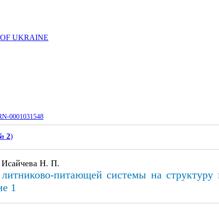
 OF UKRAINE
UJRN-0001031548
№ 2
)
, Исайчева Н. П.
 литниково-питающей системы на структуру и
е 1