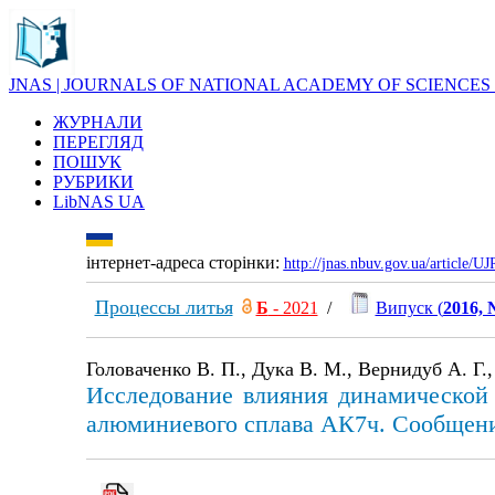
JNAS | JOURNALS OF NATIONAL ACADEMY OF SCIENCES
ЖУРНАЛИ
ПЕРЕГЛЯД
ПОШУК
РУБРИКИ
LibNAS UA
інтернет-адреса сторінки:
http://jnas.nbuv.gov.ua/article/
Процессы литья
Б
- 2021
/
Випуск (
2016, 
Головаченко В. П., Дука В. М., Вернидуб А. Г.
Исследование влияния динамической
алюминиевого сплава АК7ч. Сообщени