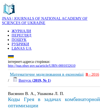
JNAS | JOURNALS OF NATIONAL ACADEMY OF
SCIENCES OF UKRAINE
ЖУРНАЛИ
ПЕРЕГЛЯД
ПОШУК
РУБРИКИ
LibNAS UA
інтернет-адреса сторінки:
http://jnas.nbuv.gov.ua/article/UJRN-0001032610
Математичне моделювання в економіці
В
- 2016
/
Випуск (
2019, № 1
)
Васянин В. А., Ушакова Л. П.
Коды Грея в задачах комбинаторной
оптимизации