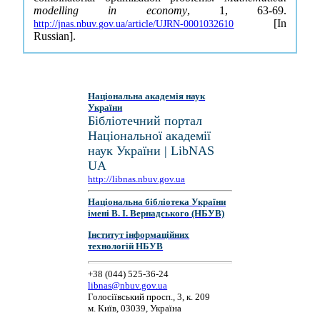
modelling in economy
, 1, 63-69.
[In
http://jnas.nbuv.gov.ua/article/UJRN-0001032610
Russian].
Національна академія наук
України
Бібліотечний портал
Національної академії
наук України | LibNAS
UA
http://libnas.nbuv.gov.ua
Національна бібліотека України
імені В. І. Вернадського (НБУВ)
Інститут інформаційних
технологій НБУВ
+38 (044) 525-36-24
libnas@nbuv.gov.ua
Голосіївський просп., 3, к. 209
м. Київ, 03039, Україна