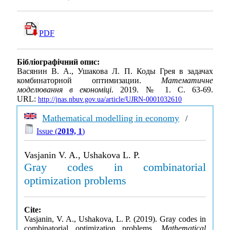
PDF
Бібліографічний опис:
Васянин В. А., Ушакова Л. П. Коды Грея в задачах
комбинаторной оптимизации.
Математичне
моделювання в економіці
. 2019. № 1. С. 63-69.
URL:
http://jnas.nbuv.gov.ua/article/UJRN-0001032610
Mathematical modelling in economy
/
Issue (
2019, 1
)
Vasjanin V. A., Ushakova L. P.
Gray codes in combinatorial
optimization problems
Cite:
Vasjanin, V. A., Ushakova, L. P. (2019). Gray codes in
combinatorial optimization problems.
Mathematical