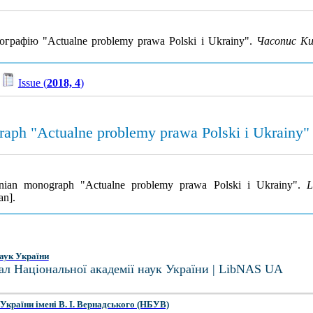
графію "Actualne problemy prawa Polski i Ukrainy".
Часопис Ки
/
Issue (
2018, 4
)
raph "Actualne problemy prawa Polski i Ukrainy"
ainian monograph "Actualne problemy prawa Polski i Ukrainy".
L
an].
аук України
ал Національної академії наук України | LibNAS UA
України імені В. І. Вернадського (НБУВ)