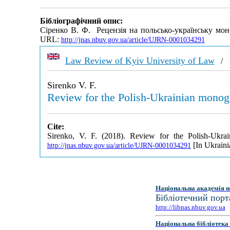
Бібліографічний опис:
Сіренко В. Ф. Рецензія на польсько-українську моно
URL:
http://jnas.nbuv.gov.ua/article/UJRN-0001034291
Law Review of Kyiv University of Law
Sirenko V. F.
Review for the Polish-Ukrainian monog
Cite:
Sirenko, V. F. (2018). Review for the Polish-Ukr
[In Ukraini
http://jnas.nbuv.gov.ua/article/UJRN-0001034291
Національна академія н
Бібліотечний порт
http://libnas.nbuv.gov.ua
Національна бібліотека 