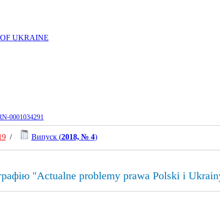
 OF UKRAINE
UJRN-0001034291
19
/
Випуск (
2018, № 4
)
рафію "Actualne problemy prawa Polski i Ukrain