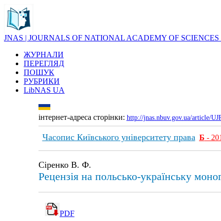
JNAS | JOURNALS OF NATIONAL ACADEMY OF SCIENCES
ЖУРНАЛИ
ПЕРЕГЛЯД
ПОШУК
РУБРИКИ
LibNAS UA
інтернет-адреса сторінки:
http://jnas.nbuv.gov.ua/article/
Часопис Київського університету права
Б
- 20
Сіренко В. Ф.
Рецензія на польсько-українську моног
PDF