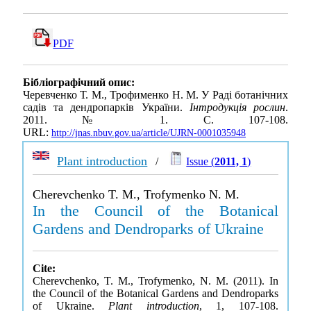
PDF
Бібліографічний опис:
Черевченко Т. М., Трофименко Н. М. У Раді ботанічних
садів та дендропарків України.
Інтродукція рослин
.
2011. № 1. С. 107-108.
URL:
http://jnas.nbuv.gov.ua/article/UJRN-0001035948
Plant introduction
/
Issue (
2011, 1
)
Cherevchenko T. M., Trofymenko N. M.
In the Council of the Botanical
Gardens and Dendroparks of Ukraine
Cite:
Cherevchenko, T. M., Trofymenko, N. M. (2011). In
the Council of the Botanical Gardens and Dendroparks
of Ukraine.
Plant introduction
, 1, 107-108.