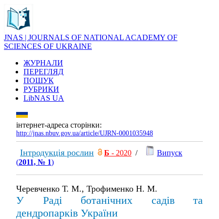
JNAS | JOURNALS OF NATIONAL ACADEMY OF
SCIENCES OF UKRAINE
ЖУРНАЛИ
ПЕРЕГЛЯД
ПОШУК
РУБРИКИ
LibNAS UA
інтернет-адреса сторінки:
http://jnas.nbuv.gov.ua/article/UJRN-0001035948
Інтродукція рослин
Б
- 2020
/
Випуск
(
2011, № 1
)
Черевченко Т. М., Трофименко Н. М.
У Раді ботанічних садів та
дендропарків України