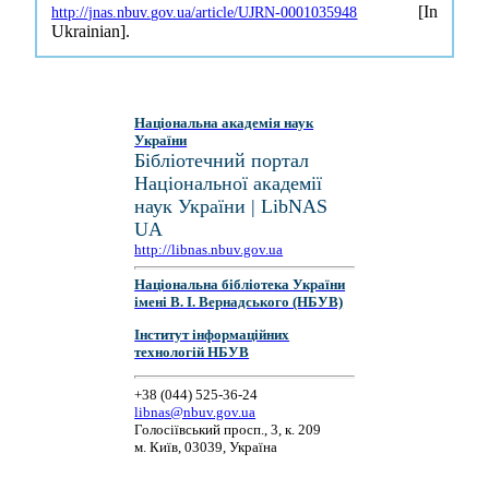
[In
http://jnas.nbuv.gov.ua/article/UJRN-0001035948
Ukrainian].
Національна академія наук
України
Бібліотечний портал
Національної академії
наук України | LibNAS
UA
http://libnas.nbuv.gov.ua
Національна бібліотека України
імені В. І. Вернадського (НБУВ)
Інститут інформаційних
технологій НБУВ
+38 (044) 525-36-24
libnas@nbuv.gov.ua
Голосіївський просп., 3, к. 209
м. Київ, 03039, Україна