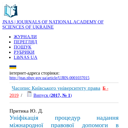
JNAS | JOURNALS OF NATIONAL ACADEMY OF
SCIENCES OF UKRAINE
ЖУРНАЛИ
ПЕРЕГЛЯД
ПОШУК
РУБРИКИ
LibNAS UA
інтернет-адреса сторінки:
http://jnas.nbuv.gov.ua/article/UJRN-0001037015
Часопис Київського університету права
Б
-
2019
/
Випуск (
2017, № 1
)
Притика Ю. Д.
Уніфікація процедур надання
міжнародної правової допомоги в