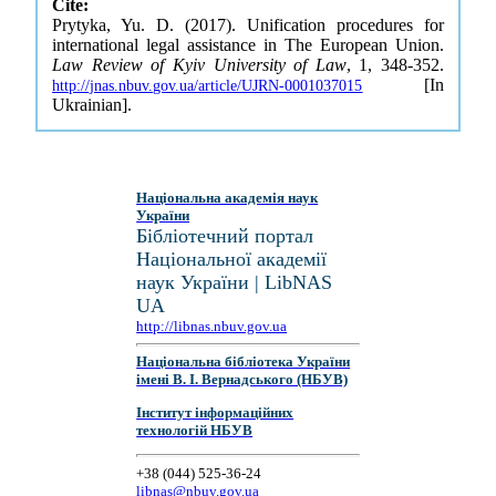
Cite:
Prytyka, Yu. D. (2017). Unification procedures for
international legal assistance in The European Union.
Law Review of Kyiv University of Law
, 1, 348-352.
[In
http://jnas.nbuv.gov.ua/article/UJRN-0001037015
Ukrainian].
Національна академія наук
України
Бібліотечний портал
Національної академії
наук України | LibNAS
UA
http://libnas.nbuv.gov.ua
Національна бібліотека України
імені В. І. Вернадського (НБУВ)
Інститут інформаційних
технологій НБУВ
+38 (044) 525-36-24
libnas@nbuv.gov.ua