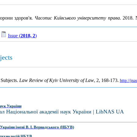
хорони здоров'я.
Часопис Київського університету права
. 2018.
/
Issue (
2018, 2
)
jects
 Subjects.
Law Review of Kyiv University of Law
, 2, 168-173.
http://jn
аук України
ал Національної академії наук України | LibNAS UA
України імені В. І. Вернадського (НБУВ)
 технологій НБУВ