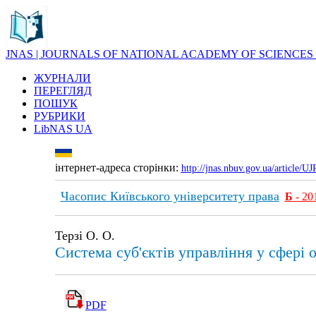
JNAS | JOURNALS OF NATIONAL ACADEMY OF SCIENCES
ЖУРНАЛИ
ПЕРЕГЛЯД
ПОШУК
РУБРИКИ
LibNAS UA
інтернет-адреса сторінки:
http://jnas.nbuv.gov.ua/article/
Часопис Київського університету права
Б
- 20
Терзі О. О.
Система суб'єктів управління у сфері 
PDF