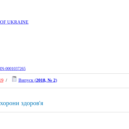
 OF UKRAINE
UJRN-0001037265
19
/
Випуск (
2018, № 2
)
охорони здоров'я