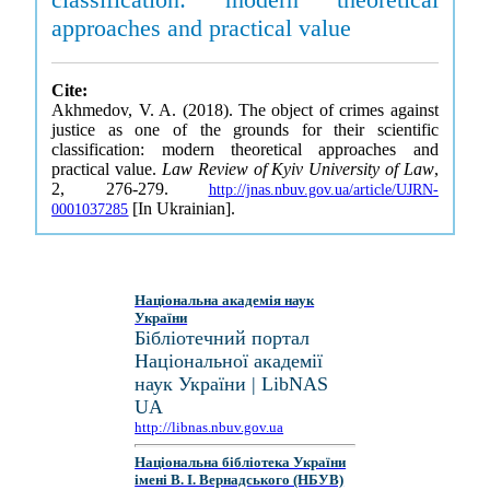
approaches and practical value
Cite:
Akhmedov, V. A. (2018). The object of crimes against
justice as one of the grounds for their scientific
classification: modern theoretical approaches and
practical value.
Law Review of Kyiv University of Law
,
2, 276-279.
http://jnas.nbuv.gov.ua/article/UJRN-
[In Ukrainian].
0001037285
Національна академія наук
України
Бібліотечний портал
Національної академії
наук України | LibNAS
UA
http://libnas.nbuv.gov.ua
Національна бібліотека України
імені В. І. Вернадського (НБУВ)