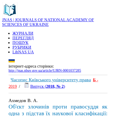
JNAS | JOURNALS OF NATIONAL ACADEMY OF
SCIENCES OF UKRAINE
ЖУРНАЛИ
ПЕРЕГЛЯД
ПОШУК
РУБРИКИ
LibNAS UA
інтернет-адреса сторінки:
http://jnas.nbuv.gov.ua/article/UJRN-0001037285
Часопис Київського університету права
Б
-
2019
/
Випуск (
2018, № 2
)
Ахмедов В. А.
Об'єкт злочинів проти правосуддя як
одна з підстав їх наукової класифікації: