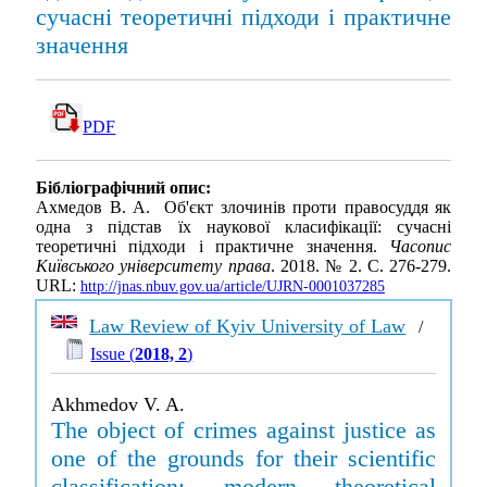
сучасні теоретичні підходи і практичне
значення
PDF
Бібліографічний опис:
Ахмедов В. А. Об'єкт злочинів проти правосуддя як
одна з підстав їх наукової класифікації: сучасні
теоретичні підходи і практичне значення.
Часопис
Київського університету права
. 2018. № 2. С. 276-279.
URL:
http://jnas.nbuv.gov.ua/article/UJRN-0001037285
Law Review of Kyiv University of Law
/
Issue (
2018, 2
)
Akhmedov V. A.
The object of crimes against justice as
one of the grounds for their scientific
classification: modern theoretical