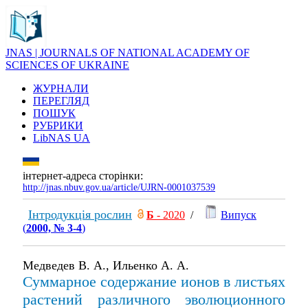
JNAS | JOURNALS OF NATIONAL ACADEMY OF
SCIENCES OF UKRAINE
ЖУРНАЛИ
ПЕРЕГЛЯД
ПОШУК
РУБРИКИ
LibNAS UA
інтернет-адреса сторінки:
http://jnas.nbuv.gov.ua/article/UJRN-0001037539
Інтродукція рослин
Б
- 2020
/
Випуск
(
2000, № 3-4
)
Медведев В. А., Ильенко А. А.
Суммарное содержание ионов в листьях
растений различного эволюционного