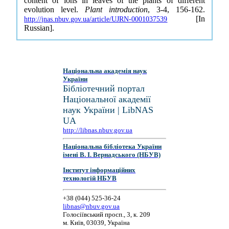
content of ions in leaves of the plants of different
evolution level.
Plant introduction
, 3-4, 156-162.
[In
http://jnas.nbuv.gov.ua/article/UJRN-0001037539
Russian].
Національна академія наук
України
Бібліотечний портал
Національної академії
наук України | LibNAS
UA
http://libnas.nbuv.gov.ua
Національна бібліотека України
імені В. І. Вернадського (НБУВ)
Інститут інформаційних
технологій НБУВ
+38 (044) 525-36-24
libnas@nbuv.gov.ua
Голосіївський просп., 3, к. 209
м. Київ, 03039, Україна