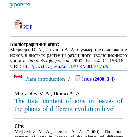
уровня
PDF
Бібліографічний опис:
Медведев В. А., Ильенко А. А. Суммарное содержание
ионов в листьях растений различного эволюционного
уровня.
Інтродукція рослин
. 2000. № 3-4. С. 156-162.
URL:
http://jnas.nbuv.gov.ua/article/UJRN-0001037539
Plant introduction
/
Issue (
2000, 3-4
)
Medvedev V. A., Ilenko A. A.
The total content of ions in leaves of
the plants of different evolution level
Cite:
Medvedev, V. A., Ilenko, A. A. (2000). The total