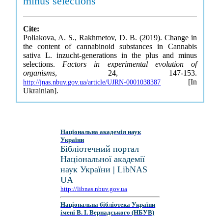
minus selections
Cite:
Poliakova, A. S., Rakhmetov, D. B. (2019). Change in
the content of cannabinoid substances in Cannabis
sativa L. inzucht-generations in the plus and minus
selections.
Factors in experimental evolution of
organisms
, 24, 147-153.
[In
http://jnas.nbuv.gov.ua/article/UJRN-0001038387
Ukrainian].
Національна академія наук
України
Бібліотечний портал
Національної академії
наук України | LibNAS
UA
http://libnas.nbuv.gov.ua
Національна бібліотека України
імені В. І. Вернадського (НБУВ)