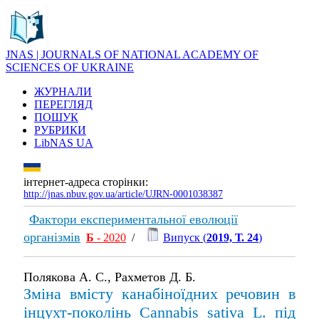
JNAS | JOURNALS OF NATIONAL ACADEMY OF
SCIENCES OF UKRAINE
ЖУРНАЛИ
ПЕРЕГЛЯД
ПОШУК
РУБРИКИ
LibNAS UA
інтернет-адреса сторінки:
http://jnas.nbuv.gov.ua/article/UJRN-0001038387
Фактори експериментальної еволюції
організмів
Б
- 2020
/
Випуск (
2019, Т. 24
)
Полякова А. С., Рахметов Д. Б.
Зміна вмісту канабіноїдних речовин в
інцухт-поколінь Cannabis sativa L. під