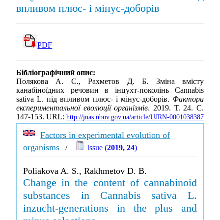
впливом плюс- і мінус-доборів
PDF
Бібліографічний опис:
Полякова А. С., Рахметов Д. Б. Зміна вмісту
канабіноїдних речовин в інцухт-поколінь Cannabis
sativa L. під впливом плюс- і мінус-доборів.
Фактори
експериментальної еволюції організмів
. 2019. Т. 24. С.
147-153. URL:
http://jnas.nbuv.gov.ua/article/UJRN-0001038387
Factors in experimental evolution of
organisms
/
Issue (
2019, 24
)
Poliakova A. S., Rakhmetov D. B.
Change in the content of cannabinoid
substances in Cannabis sativa L.
inzucht-generations in the plus and