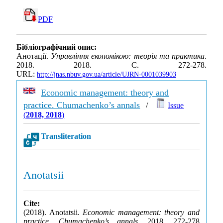
PDF
Бібліографічний опис:
Анотації.
Управління економікою: теорія та практика
.
2018. 2018. С. 272-278.
URL:
http://jnas.nbuv.gov.ua/article/UJRN-0001039903
Economic management: theory and
practice. Chumachenko’s annals
/
Issue
(
2018, 2018
)
Transliteration
Anotatsii
Cite:
(2018). Anotatsii.
Economic management: theory and
practice. Chumachenko’s annals
, 2018, 272-278