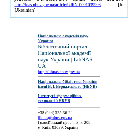
[In
http://jnas.nbuv.gov.ua/article/UJRN-0001039903
Ukrainian].
Національна академія наук
України
Бібліотечний портал
Національної академії
наук України | LibNAS
UA
http://libnas.nbuv.gov.ua
Національна бібліотека України
імені В. І. Вернадського (НБУВ)
Інститут інформаційних
технологій НБУВ
+38 (044) 525-36-24
libnas@nbuv.gov.ua
Голосіївський просп., 3, к. 209
м. Київ, 03039, Україна