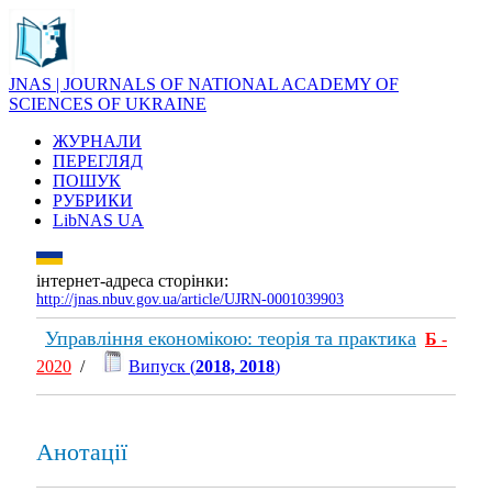
JNAS | JOURNALS OF NATIONAL ACADEMY OF
SCIENCES OF UKRAINE
ЖУРНАЛИ
ПЕРЕГЛЯД
ПОШУК
РУБРИКИ
LibNAS UA
інтернет-адреса сторінки:
http://jnas.nbuv.gov.ua/article/UJRN-0001039903
Управління економікою: теорія та практика
Б
-
2020
/
Випуск (
2018, 2018
)
Анотації