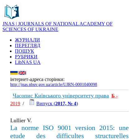
JNAS | JOURNALS OF NATIONAL ACADEMY OF
SCIENCES OF UKRAINE
ЖУРНАЛИ
ПЕРЕГЛЯД
ПОШУК
РУБРИКИ
LibNAS UA
інтернет-адреса сторінки:
http://jnas.nbuv.gov.ua/article/UJRN-0001040098
Часопис Київського університету права
Б
-
2019
/
Випуск (
2017, № 4
)
Lullier V.
La norme ISO 9001 version 2015: une
etude des difficultes structurelles