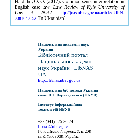
Haidulin, O. O. (2017). Common sense interpretation in
English case law.
Law Review of Kyiv University of
Law
, 3, 28-32.
http://jnas.nbuv.gov.ua/article/UJRN-
[In Ukrainian].
0001040152
Національна академія наук
України
Бібліотечний портал
Національної академії
наук України | LibNAS
UA
http://libnas.nbuv.gov.ua
Національна бібліотека України
імені В. І. Вернадського (НБУВ)
Інститут інформаційних
технологій НБУВ
+38 (044) 525-36-24
libnas@nbuv.gov.ua
Голосіївський просп., 3, к. 209
м. Київ, 03039, Україна