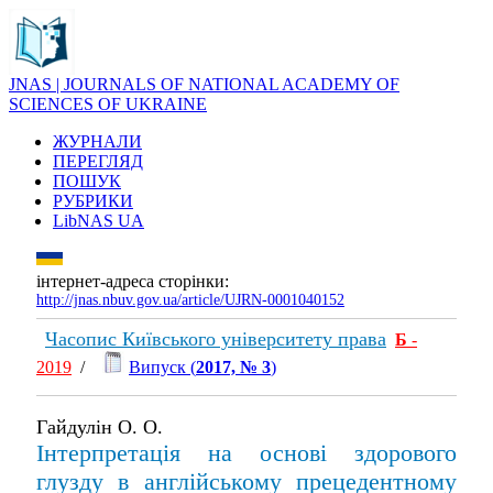
JNAS | JOURNALS OF NATIONAL ACADEMY OF
SCIENCES OF UKRAINE
ЖУРНАЛИ
ПЕРЕГЛЯД
ПОШУК
РУБРИКИ
LibNAS UA
інтернет-адреса сторінки:
http://jnas.nbuv.gov.ua/article/UJRN-0001040152
Часопис Київського університету права
Б
-
2019
/
Випуск (
2017, № 3
)
Гайдулін О. О.
Інтерпретація на основі здорового
глузду в англійському прецедентному