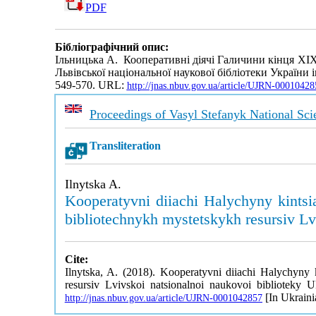
PDF
Бібліографічний опис:
Ільницька А. Кооперативні діячі Галичини кінця XIX
Львівської національної наукової бібліотеки України 
549-570. URL:
http://jnas.nbuv.gov.ua/article/UJRN-00010428
Proceedings of Vasyl Stefanyk National Scie
Transliteration
Ilnytska A.
Kooperatyvni diiachi Halychyny kintsi
bibliotechnykh mystetskykh resursiv Lv
Cite:
Ilnytska, A. (2018). Kooperatyvni diiachi Halychyny 
resursiv Lvivskoi natsionalnoi naukovoi biblioteky 
[In Ukraini
http://jnas.nbuv.gov.ua/article/UJRN-0001042857