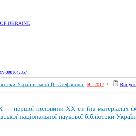
 OF UKRAINE
UJRN-0001042857
ліотеки України імені В. Стефаника
В
- 2017
/
Випуск 
IX — першої половини XX ст. (на матеріалах ф
вської національної наукової бібліотеки Украї