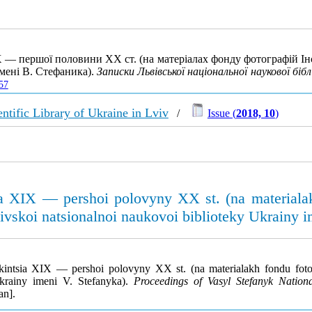
 — першої половини XX ст. (на матеріалах фонду фотографій Ін
імені В. Стефаника).
Записки Львівської національної наукової бі
57
ntific Library of Ukraine in Lviv
/
Issue (
2018, 10
)
a XIX — pershoi polovyny XX st. (na materialakh
ivskoi natsionalnoi naukovoi biblioteky Ukrainy i
kintsia XIX — pershoi polovyny XX st. (na materialakh fondu fotoh
Ukrainy imeni V. Stefanyka).
Proceedings of Vasyl Stefanyk Nationa
an].