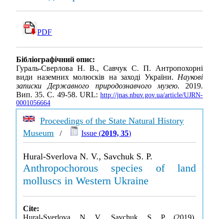
PDF
Бібліографічний опис:
Гураль-Сверлова Н. В., Савчук С. П. Антропохорні
види наземних молюсків на заході України.
Наукові
записки Державного природознавчого музею
. 2019.
Вип. 35. С. 49-58. URL:
http://jnas.nbuv.gov.ua/article/UJRN-
0001056664
Proceedings of the State Natural History
Museum
/
Issue (
2019, 35
)
Hural-Sverlova N. V., Savchuk S. P.
Anthropochorous species of land
molluscs in Western Ukraine
Cite:
Hural-Sverlova, N. V., Savchuk, S. P. (2019).