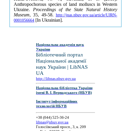
Anthropochorous species of land molluscs in Western
Ukraine.
Proceedings of the State Natural History
Museum
, 35, 49-58.
http://jnas.nbuv.gov.ua/article/UJRN-
[In Ukrainian].
0001056664
Національна академія наук
України
Бібліотечний портал
Національної академії
наук України | LibNAS
UA
http://libnas.nbuv.gov.ua
Національна бібліотека України
імені В. І. Вернадського (НБУВ)
Інститут інформаційних
технологій НБУВ
+38 (044) 525-36-24
libnas@nbuv.gov.ua
Голосіївський просп., 3, к. 209