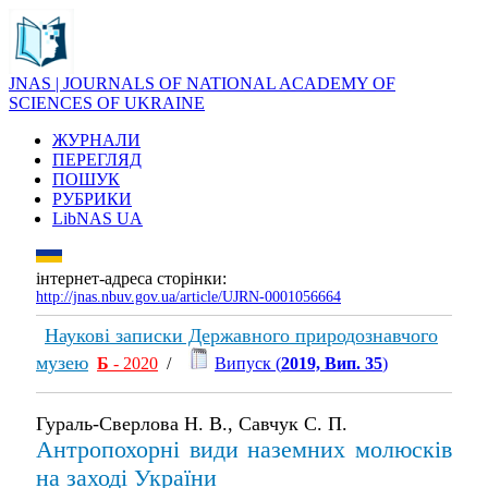
JNAS | JOURNALS OF NATIONAL ACADEMY OF
SCIENCES OF UKRAINE
ЖУРНАЛИ
ПЕРЕГЛЯД
ПОШУК
РУБРИКИ
LibNAS UA
інтернет-адреса сторінки:
http://jnas.nbuv.gov.ua/article/UJRN-0001056664
Наукові записки Державного природознавчого
музею
Б
- 2020
/
Випуск (
2019, Вип. 35
)
Гураль-Сверлова Н. В., Савчук С. П.
Антропохорні види наземних молюсків
на заході України