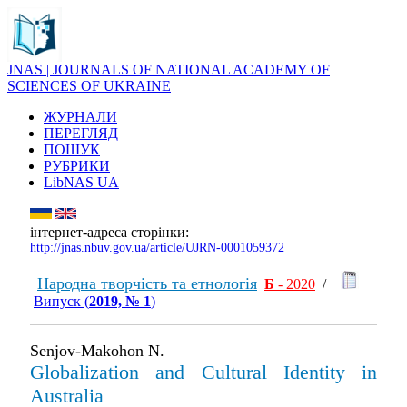
JNAS | JOURNALS OF NATIONAL ACADEMY OF
SCIENCES OF UKRAINE
ЖУРНАЛИ
ПЕРЕГЛЯД
ПОШУК
РУБРИКИ
LibNAS UA
інтернет-адреса сторінки:
http://jnas.nbuv.gov.ua/article/UJRN-0001059372
Народна творчість та етнологія
Б
- 2020
/
Випуск (
2019, № 1
)
Senjov-Makohon N.
Globalization and Cultural Identity in
Australia