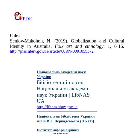
PDF
Cite:
Senjov-Makohon, N. (2019). Globalization and Cultural
Identity in Australia.
Folk art and ethnology
, 1, 6-16.
http://jnas.nbuv.gov.ua/article/UJRN-0001059372
Національна академія наук
України
Бібліотечний портал
Національної академії
наук України | LibNAS
UA
http://libnas.nbuv.gov.ua
Національна бібліотека України
імені В. І. Вернадського (НБУВ)
Інститут інформаційних