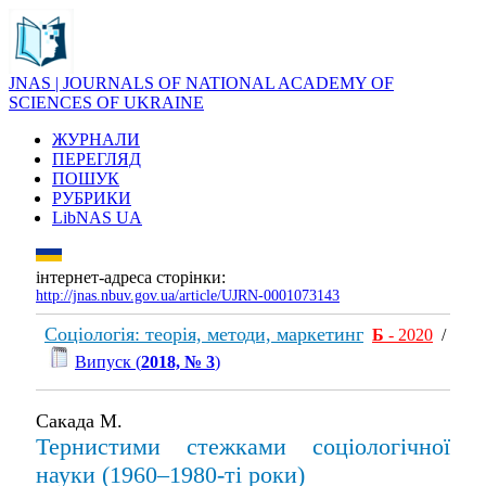
JNAS | JOURNALS OF NATIONAL ACADEMY OF
SCIENCES OF UKRAINE
ЖУРНАЛИ
ПЕРЕГЛЯД
ПОШУК
РУБРИКИ
LibNAS UA
інтернет-адреса сторінки:
http://jnas.nbuv.gov.ua/article/UJRN-0001073143
Соціологія: теорія, методи, маркетинг
Б
- 2020
/
Випуск (
2018, № 3
)
Сакада М.
Тернистими стежками соціологічної
науки (1960–1980-ті роки)