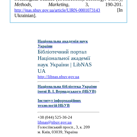
Methods, Marketing
, 3, 190-201.
[In
http://jnas.nbuv.gov.ua/article/UJRN-0001073143
Ukrainian].
Національна академія наук
України
Бібліотечний портал
Національної академії
наук України | LibNAS
UA
http://libnas.nbuv.gov.ua
Національна бібліотека України
імені В. І. Вернадського (НБУВ)
Інститут інформаційних
технологій НБУВ
+38 (044) 525-36-24
libnas@nbuv.gov.ua
Голосіївський просп., 3, к. 209
м. Київ, 03039, Україна