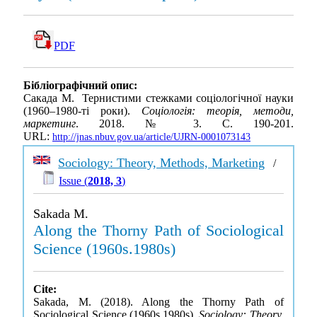
PDF
Бібліографічний опис:
Сакада М. Тернистими стежками соціологічної науки
(1960–1980-ті роки).
Соціологія: теорія, методи,
маркетинг
. 2018. № 3. С. 190-201.
URL:
http://jnas.nbuv.gov.ua/article/UJRN-0001073143
Sociology: Theory, Methods, Marketing
/
Issue (
2018, 3
)
Sakada M.
Along the Thorny Path of Sociological
Science (1960s.1980s)
Cite:
Sakada, M. (2018). Along the Thorny Path of
Sociological Science (1960s.1980s).
Sociology: Theory,