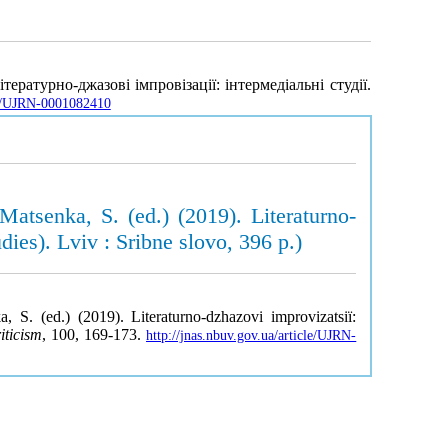
ратурно-джазові імпровізації: інтермедіальні студії.
cle/UJRN-0001082410
atsenka, S. (ed.) (2019). Literaturno-
dies). Lviv : Sribne slovo, 396 p.)
S. (ed.) (2019). Literaturno-dzhazovi improvizatsiï:
iticism
, 100, 169-173.
http://jnas.nbuv.gov.ua/article/UJRN-