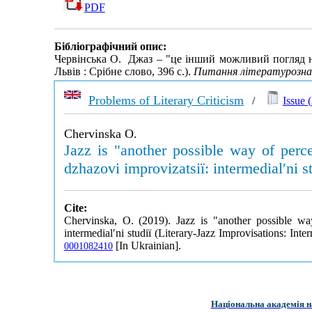
PDF
Бібліографічний опис:
Червінська О. Джаз – "це інший можливий погляд на с
Львів : Срібне слово, 396 с.).
Питання літературозна
Problems of Literary Criticism
/
Issue (
Chervinska O.
Jazz is "another possible way of perc
dzhazovi improvizatsiï: intermedial′ni s
Cite:
Chervinska, O. (2019). Jazz is "another possible wa
intermedial′ni studiï (Literary-Jazz Improvisations: Inte
[In Ukrainian].
0001082410
Національна академія н