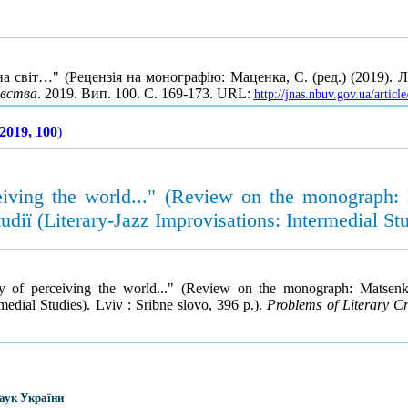
віт…" (Рецензія на монографію: Маценка, С. (ред.) (2019). Літе
вства
. 2019. Вип. 100. С. 169-173. URL:
http://jnas.nbuv.gov.ua/arti
2019, 100
)
eiving the world..." (Review on the monograph: M
tudiï (Literary-Jazz Improvisations: Intermedial Stu
y of perceiving the world..." (Review on the monograph: Matsenka, 
rmedial Studies). Lviv : Sribne slovo, 396 p.).
Problems of Literary Cr
аук України