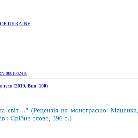
 OF UKRAINE
UJRN-0001082410
ипуск (
2019, Вип. 100
)
 світ…" (Рецензія на монографію: Маценка, С
ів : Срібне слово, 396 с.)