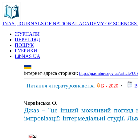
JNAS | JOURNALS OF NATIONAL ACADEMY OF SCIENCES
ЖУРНАЛИ
ПЕРЕГЛЯД
ПОШУК
РУБРИКИ
LibNAS UA
інтернет-адреса сторінки:
http://jnas.nbuv.gov.ua/article/
Питання літературознавства
Б
- 2020
/
В
Червінська О.
Джаз – "це інший можливий погляд на
імпровізації: інтермедіальні студії. Льв