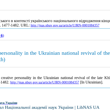
ького в контексті українського національного відродження кінця
С. 1477-1482. URL:
http://jnas.nbuv.gov.ua/article/UJRN-0001084357
 6
)
rsonality in the Ukrainian national revival of th
th)
eative personality in the Ukrainian national revival of the late K
7-1482.
[In Ukrainian].
http://jnas.nbuv.gov.ua/article/UJRN-0001084357
аук України
ал Національної академії наук України | LibNAS UA