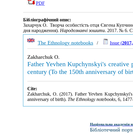
PDF
Бібліографічний опис:
Захарчук О. Творча особистість отця Євгена Купчинс
дня народження).
Народознавчі зошити
. 2017. № 6. 
The Ethnology notebooks
/
Issue (
2017,
Zakharchuk O.
Father Yevhen Kupchynskyi's creative pe
century (To the 150th anniversary of bir
Cite:
Zakharchuk, O. (2017). Father Yevhen Kupchynskyi's cr
anniversary of birth).
The Ethnology notebooks
, 6, 147
Національна академія н
Бібліотечний порт