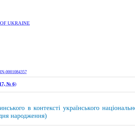
 OF UKRAINE
UJRN-0001084357
17, № 6
)
инського в контексті українського націонал
 дня народження)