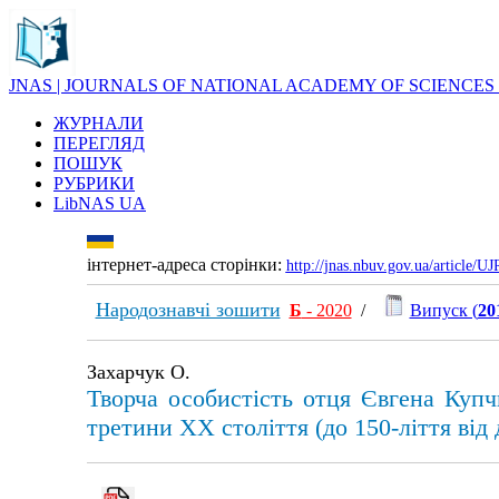
JNAS | JOURNALS OF NATIONAL ACADEMY OF SCIENCES
ЖУРНАЛИ
ПЕРЕГЛЯД
ПОШУК
РУБРИКИ
LibNAS UA
інтернет-адреса сторінки:
http://jnas.nbuv.gov.ua/article/
Народознавчі зошити
Б
- 2020
/
Випуск (
20
Захарчук О.
Творча особистість отця Євгена Купч
третини XX століття (до 150-ліття від