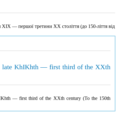
 ХІХ — першої третини XX століття (до 150-ліття від
e late KhIKhth — first third of the XXth
hIKhth — first third of the XXth century (To the 150th