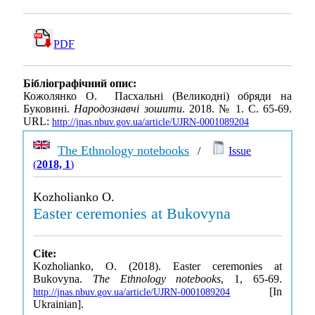
PDF
Бібліографічний опис:
Кожолянко О. Пасхальні (Великодні) обряди на
Буковині.
Народознавчі зошити
. 2018. № 1. С. 65-69.
URL:
http://jnas.nbuv.gov.ua/article/UJRN-0001089204
The Ethnology notebooks
/
Issue
(
2018, 1
)
Kozholianko O.
Easter ceremonies at Bukovyna
Cite:
Kozholianko, O. (2018). Easter ceremonies at
Bukovyna.
The Ethnology notebooks
, 1, 65-69.
[In
http://jnas.nbuv.gov.ua/article/UJRN-0001089204
Ukrainian].