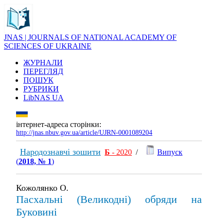
JNAS | JOURNALS OF NATIONAL ACADEMY OF
SCIENCES OF UKRAINE
ЖУРНАЛИ
ПЕРЕГЛЯД
ПОШУК
РУБРИКИ
LibNAS UA
інтернет-адреса сторінки:
http://jnas.nbuv.gov.ua/article/UJRN-0001089204
Народознавчі зошити
Б
- 2020
/
Випуск
(
2018, № 1
)
Кожолянко О.
Пасхальні (Великодні) обряди на
Буковині