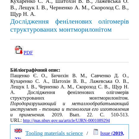
Кухаренко С. А., Шатохін В. В., Лажевська О.
В., Лещук І. В., Черненко А. М., Скороход С. В.,
Щур Н. А.
Дослідження феніленових олігомерів
структурованих монтморилонітом
PDF
Бібліографічний опис:
Пащенко Є. О., Бичихін В. М., Савченко Д. О.,
Кухаренко С. А., Шатохін В. В., Лажевська О. В.,
Лещук І. В., Черненко А. М., Скороход С. В., Щур Н.
А. Дослідження феніленових олігомерів
структурованих монтморилонітом.
Породоразрушающий и металлообрабатывающий
инструмент - техника и технология его изготовления
и применения
. 2019. Вып. 22. С. 510-513.
URL:
http://jnas.nbuv.gov.ua/article/UJRN-0001089294
Tooling materials science
/
Issue (
2019,