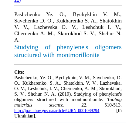
22
)
Pashchenko Ye. O., Bychykhin V. M.,
Savchenko D. O., Kukharenko S. A., Shatokhin
V. V., Lazhevska O. V., Leshchuk I. V.,
Chernenko A. M., Skorokhod S. V., Shchur N.
A.
Studying of phenylene's oligomers
structured with montmorillonite
Cite:
Pashchenko, Ye. O., Bychykhin, V. M., Savchenko, D.
O., Kukharenko, S. A., Shatokhin, V. V., Lazhevska,
O. V., Leshchuk, I. V., Chernenko, A. M., Skorokhod,
S. V., Shchur, N. A. (2019). Studying of phenylene's
oligomers structured with montmorillonite.
Tooling
materials science
, 22, 510-513.
[In
http://jnas.nbuv.gov.ua/article/UJRN-0001089294
Ukrainian].