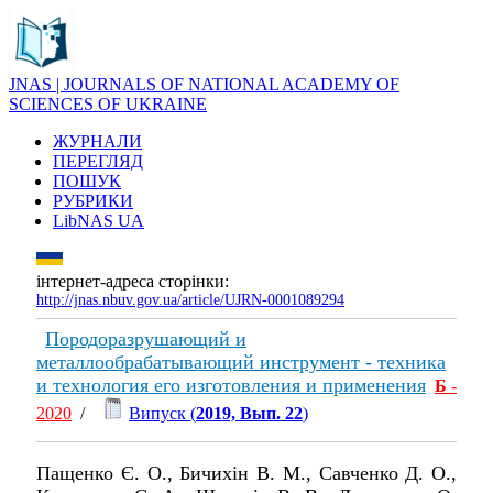
JNAS | JOURNALS OF NATIONAL ACADEMY OF
SCIENCES OF UKRAINE
ЖУРНАЛИ
ПЕРЕГЛЯД
ПОШУК
РУБРИКИ
LibNAS UA
інтернет-адреса сторінки:
http://jnas.nbuv.gov.ua/article/UJRN-0001089294
Породоразрушающий и
металлообрабатывающий инструмент - техника
и технология его изготовления и применения
Б
-
2020
/
Випуск (
2019, Вып. 22
)
Пащенко Є. О., Бичихін В. М., Савченко Д. О.,