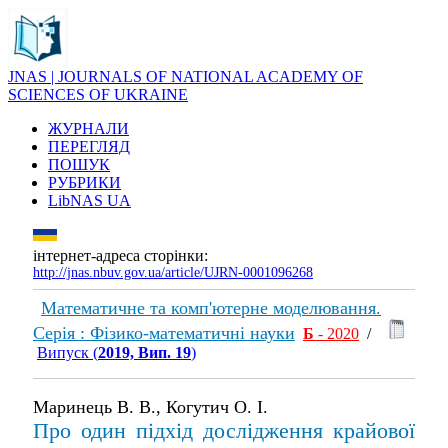
JNAS | JOURNALS OF NATIONAL ACADEMY OF
SCIENCES OF UKRAINE
ЖУРНАЛИ
ПЕРЕГЛЯД
ПОШУК
РУБРИКИ
LibNAS UA
інтернет-адреса сторінки:
http://jnas.nbuv.gov.ua/article/UJRN-0001096268
Математичне та комп'ютерне моделювання.
Серія : Фізико-математичні науки
Б
- 2020
/
Випуск (
2019, Вип. 19
)
Маринець В. В., Когутич О. І.
Про один підхід дослідження крайової