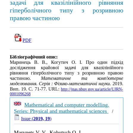
задачі для квазілінійного рівняння
гіперболічного типу з розривною
правою частиною
PDF
Бібліографічний опис:
Маринець В. В., Когутич О. І. Про один підхід
дослідження крайової задачі для квазілінійного
рівняння гіперболічного типу з розривною правою
частиною.
Математичне та комп'ютерне
моделювання. Серія : Фізико-математичні науки
. 2019.
Вип. 19. С. 71-77. URL:
http://jnas.nbuv.gov.ua/article/UJRN-
0001096268
Mathematical and computer modelling.
Series: Physical and mathematical sciences
/
Issue (
2019, 19
)
Marynets V. V., Kohutych O. I.